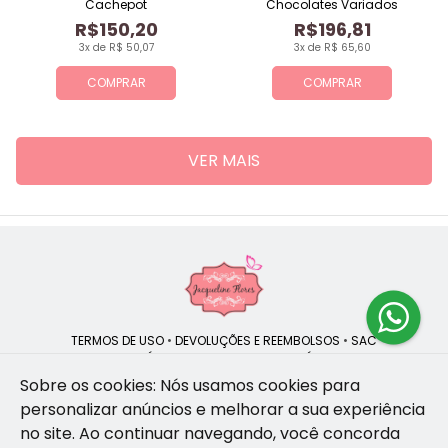
Cachepot
Chocolates Variados
R$150,20
R$196,81
3x de R$ 50,07
3x de R$ 65,60
COMPRAR
COMPRAR
VER MAIS
TERMOS DE USO
•
DEVOLUÇÕES E REEMBOLSOS
•
SAC
QUEM SOMOS
•
POLÍTICA DE PRIVACIDADE
•
POLÍTICA DE COOKIES
Sobre os cookies: Nós usamos cookies para
personalizar anúncios e melhorar a sua experiência
no site.
Ao continuar navegando, você concorda
Jacqueline Flores | CNPJ: 47.335.418/0001-13