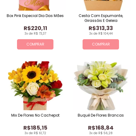
Box Pink Especial Dia Das Mães
Cesta Com Espumante,
Girassóis E Geleia
R$220,11
R$313,33
3x de R$ 73,37
3x de R$ 104,44
COMPRAR
COMPRAR
Mix De Flores No Cachepot
Buquê De Flores Brancas
R$185,15
R$168,84
3x de R$ 61,72
3x de R$ 56,28