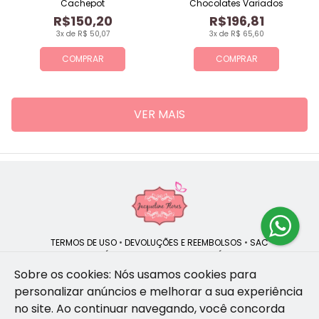
Cachepot
Chocolates Variados
R$150,20
R$196,81
3x de R$ 50,07
3x de R$ 65,60
COMPRAR
COMPRAR
VER MAIS
TERMOS DE USO
•
DEVOLUÇÕES E REEMBOLSOS
•
SAC
QUEM SOMOS
•
POLÍTICA DE PRIVACIDADE
•
POLÍTICA DE COOKIES
Sobre os cookies: Nós usamos cookies para
personalizar anúncios e melhorar a sua experiência
no site.
Ao continuar navegando, você concorda
Jacqueline Flores | CNPJ: 47.335.418/0001-13