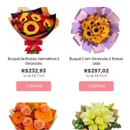
Buquê De Rosas Vermelhas E
Buquê Com Girassóis E Rosas
Girassóis
Lilás
R$232,93
R$297,02
3x de R$ 77,64
3x de R$ 99,01
COMPRAR
COMPRAR