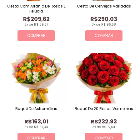
Cesta Com Arranjo De Rosas E
Cesta De Cervejas Variadas
Pelúcia
R$209,62
R$290,03
3x de R$ 69,87
3x de R$ 96,68
COMPRAR
COMPRAR
Buquê De Astromélias
Buquê De 20 Rosas Vermelhas
R$163,01
R$232,93
3x de R$ 54,34
3x de R$ 77,64
COMPRAR
COMPRAR