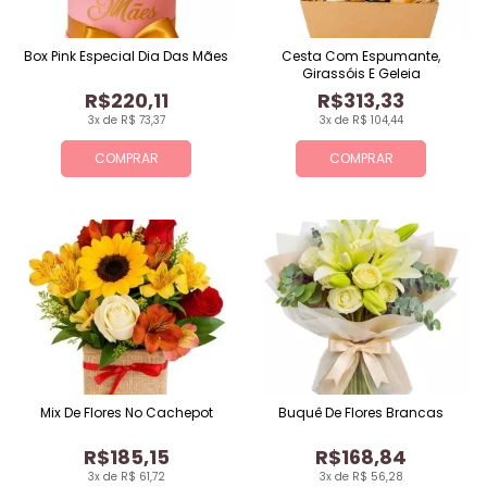
Box Pink Especial Dia Das Mães
Cesta Com Espumante,
Girassóis E Geleia
R$220,11
R$313,33
3x de R$ 73,37
3x de R$ 104,44
COMPRAR
COMPRAR
Mix De Flores No Cachepot
Buquê De Flores Brancas
R$185,15
R$168,84
3x de R$ 61,72
3x de R$ 56,28