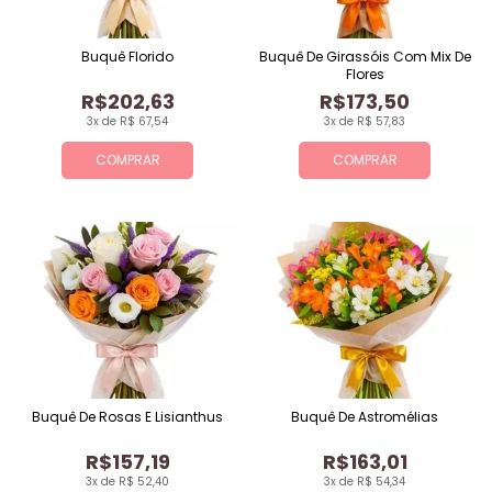
Buquê Florido
Buquê De Girassóis Com Mix De
Flores
R$202,63
R$173,50
3x de R$ 67,54
3x de R$ 57,83
COMPRAR
COMPRAR
Buquê De Rosas E Lisianthus
Buquê De Astromélias
R$157,19
R$163,01
3x de R$ 52,40
3x de R$ 54,34