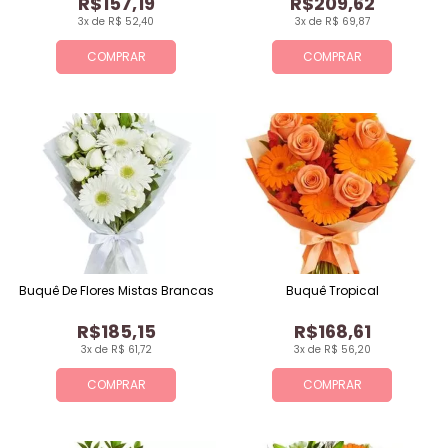
R$157,19
R$209,62
3x de R$ 52,40
3x de R$ 69,87
COMPRAR
COMPRAR
Buquê De Flores Mistas Brancas
Buquê Tropical
R$185,15
R$168,61
3x de R$ 61,72
3x de R$ 56,20
COMPRAR
COMPRAR