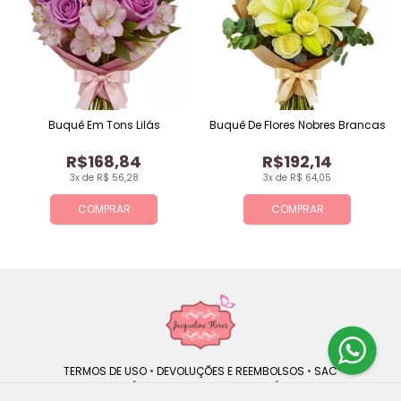
Buquê Em Tons Lilás
Buquê De Flores Nobres Brancas
R$168,84
R$192,14
3x de R$ 56,28
3x de R$ 64,05
COMPRAR
COMPRAR
TERMOS DE USO
•
DEVOLUÇÕES E REEMBOLSOS
•
SAC
QUEM SOMOS
•
POLÍTICA DE PRIVACIDADE
•
POLÍTICA DE COOKIES