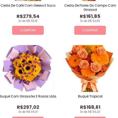
Cesta De Café Com Geleia E Suco
Cesta De Flores Do Campo Com
Girassol
R$279,54
R$161,85
3x de R$ 93,18
3x de R$ 53,95
COMPRAR
COMPRAR
Buquê Com Girassóis E Rosas Lilás
Buquê Tropical
R$297,02
R$168,61
3x de R$ 99,01
3x de R$ 56,20