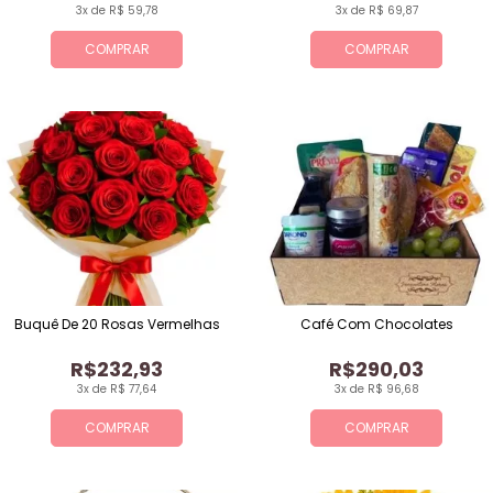
3x de R$ 59,78
3x de R$ 69,87
COMPRAR
COMPRAR
Buquê De 20 Rosas Vermelhas
Café Com Chocolates
R$232,93
R$290,03
3x de R$ 77,64
3x de R$ 96,68
COMPRAR
COMPRAR