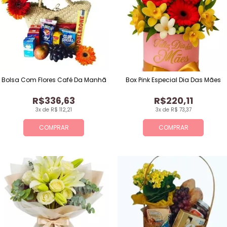
Bolsa Com Flores Café Da Manhã
Box Pink Especial Dia Das Mães
R$336,63
R$220,11
3x de R$ 112,21
3x de R$ 73,37
COMPRAR
COMPRAR