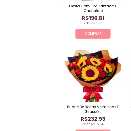
Cesta Com Flor Plantada E
Chocolate
R$196,81
3x de R$ 65,60
COMPRAR
Buquê De Rosas Vermelhas E
Girassóis
R$232,93
3x de R$ 77,64