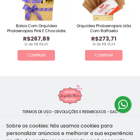
Bolsa Com Orquídea
Orquídea Phalaenopsis Lilás
Phalaenopsis Pink E Chocolate
Com Raffaello
Ferrero Rocher De 8 Unidades
R$267,89
R$273,71
3x de R$ 89,30
3x de R$ 91,24
COMPRAR
COMPRAR
TERMOS DE USO
•
DEVOLUÇÕES E REEMBOLSOS
•
SAC
QUEM SOMOS
•
POLÍTICA DE PRIVACIDADE
•
POLÍTICA DE COOKIES
Sobre os cookies: Nós usamos cookies para
personalizar anúncios e melhorar a sua experiência