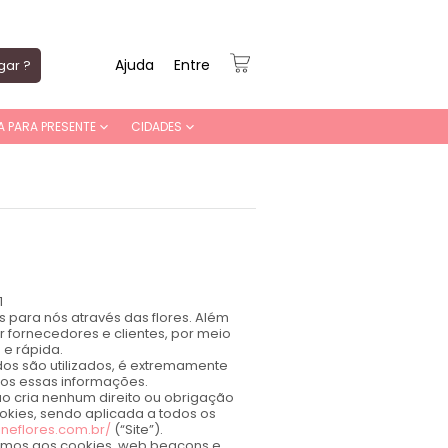
Ajuda
Entre
gar ?
A PARA PRESENTE
CIDADES
1
 para nós através das flores. Além
fornecedores e clientes, por meio
 e rápida.
os são utilizados, é extremamente
mos essas informações.
não cria nenhum direito ou obrigação
ookies, sendo aplicada a todos os
ineflores.com.br/
(“Site”).
rirmos aos cookies, web beacons e