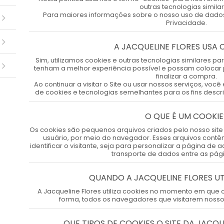
outras tecnologias similar
Para maiores informações sobre o nosso uso de dados 
Privacidade.
A JACQUELINE FLORES USA 
Sim, utilizamos cookies e outras tecnologias similares p
tenham a melhor experiência possível e possam colocar 
finalizar a compra.
Ao continuar a visitar o Site ou usar nossos serviços, vo
de cookies e tecnologias semelhantes para os fins descri
O QUE É UM COOKIE
Os cookies são pequenos arquivos criados pelo nosso sit
usuário, por meio do navegador. Esses arquivos cont
identificar o visitante, seja para personalizar a página de a
transporte de dados entre as pági
QUANDO A JACQUELINE FLORES UT
A Jacqueline Flores utiliza cookies no momento em que o
forma, todos os navegadores que visitarem nosso
QUE TIPOS DE COOKIES O SITE DA JACQUE