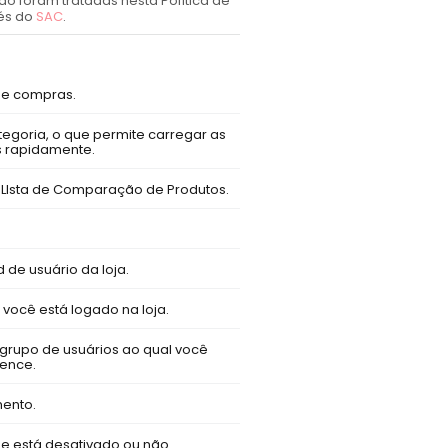
o foram tratadas nesta Política de
vés do
SAC
.
de compras.
goria, o que permite carregar as
 rapidamente.
 LIsta de Comparação de Produtos.
 de usuário da loja.
você está logado na loja.
grupo de usuários ao qual você
ence.
mento.
e está desativado ou não.