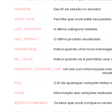
FRONTEND
Seu ID de sessão no servidor.
GUEST-VIEW
Permite que você edite seu pedido 
LAST_CATEGORY
A última categoria visitada.
LAST_PRODUCT
O último produto visualizado.
NEWMESSAGE
Indica quando uma nova mensagem
NO_CACHE
Indica quando se é permitido usar 
PERSISTENT_SHOPPING_CART
Um link com informações sobr
visua
POLL
O ID de quaisquer votações feitas 
POLLN
Informação das votações realizada
RECENTLYCOMPARED
Os itens que você comparou recen