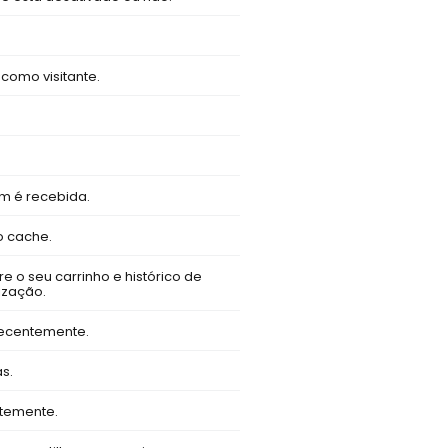
como visitante.
 é recebida.
o cache.
e o seu carrinho e histórico de
lização.
recentemente.
s.
temente.