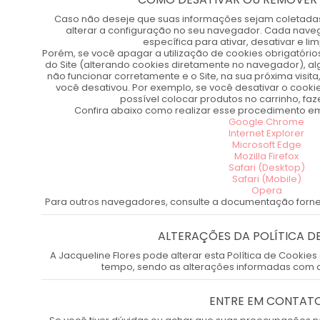
Caso não deseje que suas informações sejam coletada
alterar a configuração no seu navegador. Cada nave
específica para ativar, desativar e li
Porém, se você apagar a utilização de cookies obrigatóri
do Site (alterando cookies diretamente no navegador), a
não funcionar corretamente e o Site, na sua próxima visit
você desativou. Por exemplo, se você desativar o cookie
possível colocar produtos no carrinho, faz
Confira abaixo como realizar esse procedimento e
Google Chrome
Internet Explorer
Microsoft Edge
Mozilla Firefox
Safari (Desktop)
Safari (Mobile)
Opera
Para outros navegadores, consulte a documentação forne
ALTERAÇÕES DA POLÍTICA D
A Jacqueline Flores pode alterar esta Política de Cookie
tempo, sendo as alterações informadas com d
ENTRE EM CONTAT