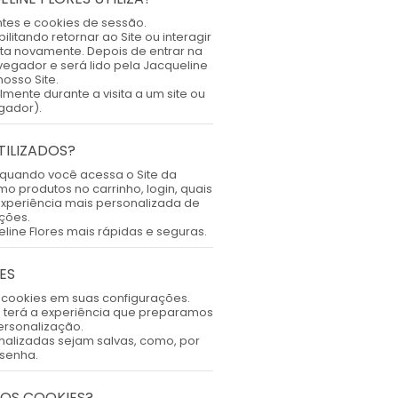
ntes e cookies de sessão.
litando retornar ao Site ou interagir
nta novamente. Depois de entrar na
egador e será lido pela Jacqueline
osso Site.
ente durante a visita a um site ou
gador).
TILIZADOS?
 quando você acessa o Site da
o produtos no carrinho, login, quais
experiência mais personalizada de
ções.
ine Flores mais rápidas e seguras.
ES
 cookies em suas configurações.
não terá a experiência que preparamos
ersonalização.
alizadas sejam salvas, como, por
senha.
OS COOKIES?