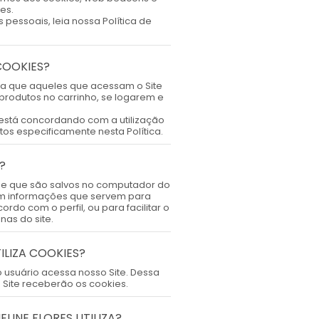
es.
pessoais, leia nossa Política de
COOKIES?
ara que aqueles que acessam o Site
produtos no carrinho, se logarem e
cê está concordando com a utilização
tos especificamente nesta Política.
?
e e que são salvos no computador do
êm informações que servem para
cordo com o perfil, ou para facilitar o
nas do site.
ILIZA COOKIES?
 usuário acessa nosso Site. Dessa
 Site receberão os cookies.
LINE FLORES UTILIZA?