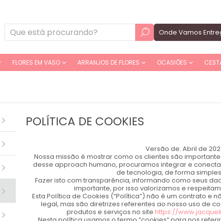
Onde Vamos Entre
FLORES EM VASO
ARRANJOS DE FLORES
OCASIÕES
CEST
POLÍTICA DE COOKIES
Versão de: Abril de 202
Nossa missão é mostrar como os clientes são importantes
desse approach humano, procuramos integrar e conectar 
de tecnologia, de forma simples
Fazer isto com transparência, informando como seus dad
importante, por isso valorizamos e respeita
Esta Política de Cookies (“Política”) não é um contrato e 
legal, mas são diretrizes referentes ao nosso uso de c
produtos e serviços no site
https://www.jacquel
Nesta política usamos o termo “cookies” para nos refe