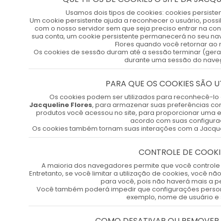
Usamos dois tipos de cookies: cookies persiste
Um cookie persistente ajuda a reconhecer o usuário, possibi
com o nosso servidor sem que seja preciso entrar na co
sua conta, um cookie persistente permanecerá no seu nav
Flores quando você retornar ao n
Os cookies de sessão duram até a sessão terminar (geralm
durante uma sessão do nave
PARA QUE OS COOKIES SÃO U
Os cookies podem ser utilizados para reconhecê-lo
Jacqueline Flores
, para armazenar suas preferências com
produtos você acessou no site, para proporcionar uma 
acordo com suas configura
Os cookies também tornam suas interações com a Jacquel
CONTROLE DE COOKI
A maioria dos navegadores permite que você controle
Entretanto, se você limitar a utilização de cookies, você 
para você, pois não haverá mais a p
Você também poderá impedir que configurações person
exemplo, nome de usuário e 
COMO DESATIVAR OU REMOVER 