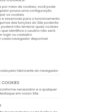
s por meio de cookies, você pode
gador possui uma configuração
mpar os cookies.
os e essenciais para o funcionamento
lgumas das funções do Site poderão
a, poderá não lembrar quais cookies
 que identifica o usuário não será
er login ou cadastro.
m cada navegador disponível:
cida pelo fabricante do navegador.
E COOKIES
s conforme necessário e a qualquer
estaque em nosso Site.
O