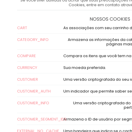
Se você tiver dúvidas ou achar que suas preocupações nã
Cookies, entre em contato atra
NOSSOS COOKIES
CART
As associações com seu carrinho 
CATEGORY_INFO
Armazena as informações da cate
páginas mais
COMPARE
Compara os itens que você tem na
CURRENCY
Sua moeda preferida.
CUSTOMER
Uma versão criptografada do seu id
CUSTOMER_AUTH
Um indicador que permite saber se 
CUSTOMER_INFO
Uma versão criptografada do 
pert
CUSTOMER_SEGMENT_IDS
Armazena o ID de usuário por seg
EXTERNAL_NO_CACHE
Uma bandeira que indica se o cach