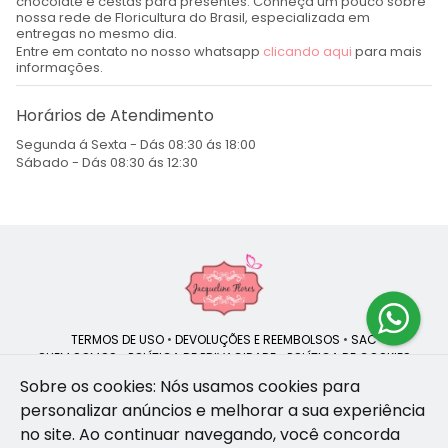
chocolate e cestas para presentes. Conheça um pouco sobre
nossa rede de Floricultura do Brasil, especializada em
entregas no mesmo dia.
Entre em contato no nosso whatsapp
clicando aqui
para mais
informações.
Horários de Atendimento
Segunda á Sexta - Dás 08:30 ás 18:00
Sábado - Dás 08:30 ás 12:30
TERMOS DE USO
•
DEVOLUÇÕES E REEMBOLSOS
•
SAC
QUEM SOMOS
•
POLÍTICA DE PRIVACIDADE
•
POLÍTICA DE COOKIES
Sobre os cookies: Nós usamos cookies para
personalizar anúncios e melhorar a sua experiência
no site.
Ao continuar navegando, você concorda
Jacqueline Flores | CNPJ: 47.335.418/0001-13