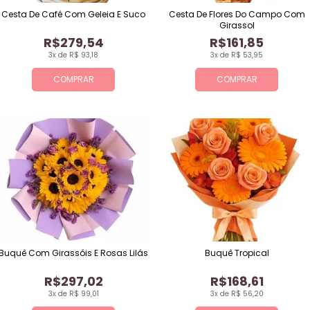
Cesta De Café Com Geleia E Suco
Cesta De Flores Do Campo Com
Girassol
R$279,54
R$161,85
3x de R$ 93,18
3x de R$ 53,95
COMPRAR
COMPRAR
Buquê Com Girassóis E Rosas Lilás
Buquê Tropical
R$297,02
R$168,61
3x de R$ 99,01
3x de R$ 56,20