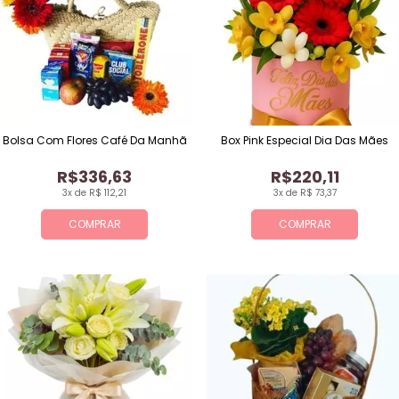
Bolsa Com Flores Café Da Manhã
Box Pink Especial Dia Das Mães
R$336,63
R$220,11
3x de R$ 112,21
3x de R$ 73,37
COMPRAR
COMPRAR