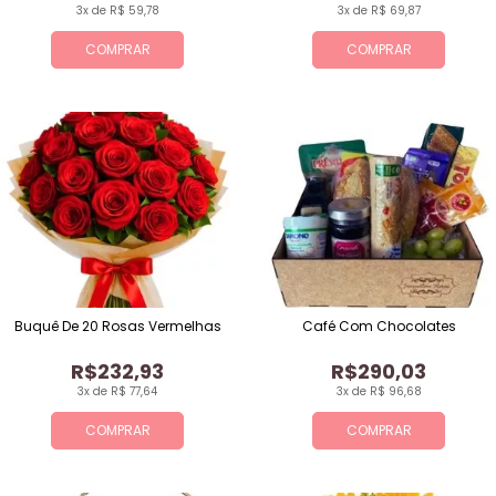
3x de R$ 59,78
3x de R$ 69,87
COMPRAR
COMPRAR
Buquê De 20 Rosas Vermelhas
Café Com Chocolates
R$232,93
R$290,03
3x de R$ 77,64
3x de R$ 96,68
COMPRAR
COMPRAR