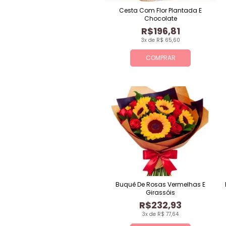
Cesta Com Flor Plantada E
Chocolate
R$196,81
3x de R$ 65,60
COMPRAR
Buquê De Rosas Vermelhas E
Girassóis
R$232,93
3x de R$ 77,64