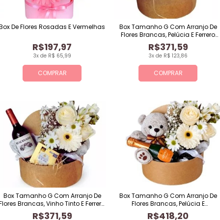
Box De Flores Rosadas E Vermelhas
Box Tamanho G Com Arranjo De
Flores Brancas, Pelúcia E Ferrero
Rocher De 4 Unidades
R$197,97
R$371,59
3x de R$ 65,99
3x de R$ 123,86
COMPRAR
COMPRAR
Box Tamanho G Com Arranjo De
Box Tamanho G Com Arranjo De
Flores Brancas, Vinho Tinto E Ferrero
Flores Brancas, Pelúcia E
Rocher De 4 Unidades
Espumante
R$371,59
R$418,20