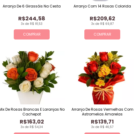
Arranjo De 6 Girassóis Na Cesta
Arranjo Com 14 Rosas Colorida
R$244,58
R$209,62
3x de R$ 81,53
3x de R$ 69,87
COMPRAR
COMPRAR
Mix De Rosas Brancas E Laranjas No
Arranjo De Rosas Vermelhas Com
Cachepot
Astromelias Amarelas
R$163,02
R$139,71
3x de R$ 54,34
3x de R$ 46,57