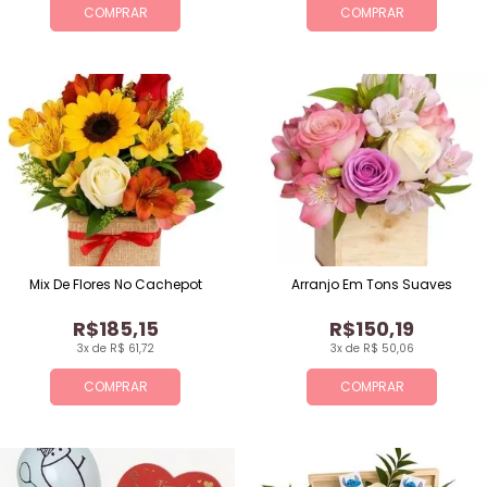
COMPRAR
COMPRAR
Mix De Flores No Cachepot
Arranjo Em Tons Suaves
R$185,15
R$150,19
3x de R$ 61,72
3x de R$ 50,06
COMPRAR
COMPRAR