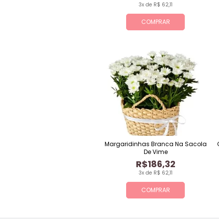
3x de R$ 62,11
COMPRAR
Margaridinhas Branca Na Sacola
De Vime
R$186,32
3x de R$ 62,11
COMPRAR