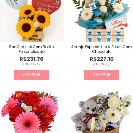
Box Girassol Com Balão
Arranjo Especial Lilo & Stitch Com
Personalizado
Chocolate
R$231,76
R$227,10
3x de R$ 77,25
3x de R$ 75,70
COMPRAR
COMPRAR