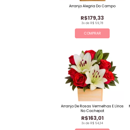
Arranjo Alegria Do Campo
R$179,33
3x de R$ 59,78
COMPRAR
Arranjo De Rosas Vermelhas E Lírios
No Cachepot
R$163,01
3x de R$ 54,34