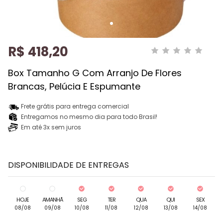
R$ 418,20
Box Tamanho G Com Arranjo De Flores
Brancas, Pelúcia E Espumante
Frete grátis para entrega comercial
Entregamos no mesmo dia para todo Brasil!
Em até 3x sem juros
DISPONIBILIDADE DE ENTREGAS
HOJE
AMANHÃ
SEG
TER
QUA
QUI
SEX
08/08
09/08
10/08
11/08
12/08
13/08
14/08