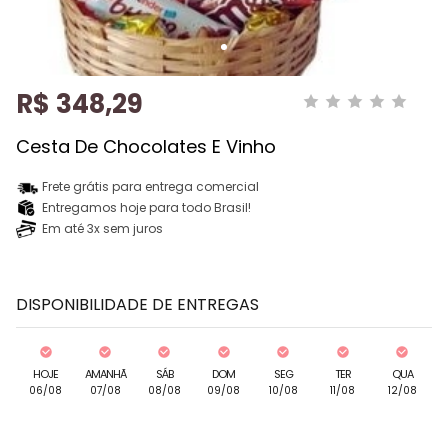
R$ 348,29
Cesta De Chocolates E Vinho
Frete grátis para entrega comercial
Entregamos hoje para todo Brasil!
Em até 3x sem juros
DISPONIBILIDADE DE ENTREGAS
HOJE
AMANHÃ
SÁB
DOM
SEG
TER
QUA
06/08
07/08
08/08
09/08
10/08
11/08
12/08