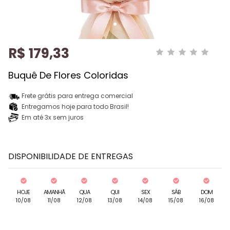
R$ 179,33
Buquê De Flores Coloridas
Frete grátis para entrega comercial
Entregamos hoje para todo Brasil!
Em até 3x sem juros
DISPONIBILIDADE DE ENTREGAS
HOJE
AMANHÃ
QUA
QUI
SEX
SÁB
DOM
10/08
11/08
12/08
13/08
14/08
15/08
16/08