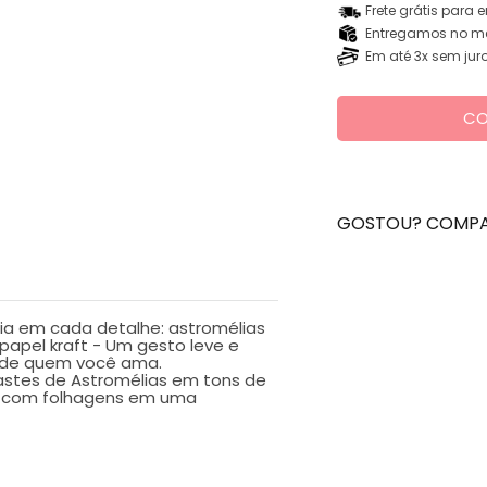
Frete grátis para 
Entregamos no me
Em até 3x sem jur
CO
GOSTOU? COMPA
ia em cada detalhe: astromélias
papel kraft - Um gesto leve e
ia de quem você ama.
stes de Astromélias em tons de
ado com folhagens em uma