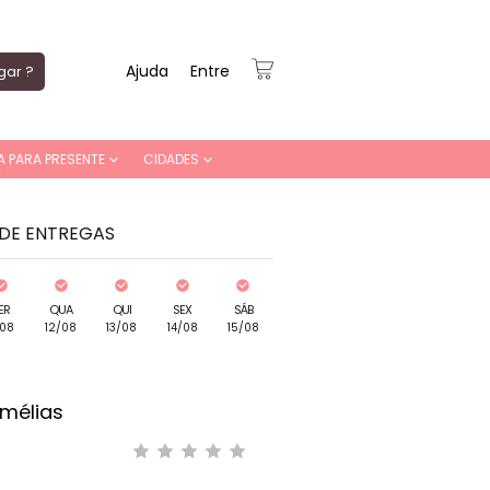
Ajuda
Entre
gar ?
A PARA PRESENTE
CIDADES
 DE ENTREGAS
ER
QUA
QUI
SEX
SÁB
/08
12/08
13/08
14/08
15/08
mélias