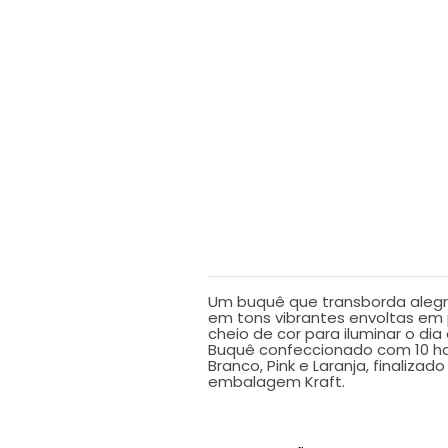
DESCRIÇÃO
Um buquê que transborda alegr
em tons vibrantes envoltas em 
cheio de cor para iluminar o d
Buquê confeccionado com 10 ha
Branco, Pink e Laranja, finaliz
embalagem Kraft.