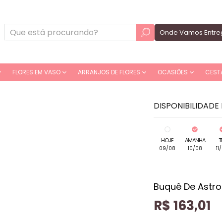
Onde Vamos Entre
FLORES EM VASO
ARRANJOS DE FLORES
OCASIÕES
CEST
DISPONIBILIDADE
HOJE
AMANHÃ
T
09/08
10/08
11
Buquê De Astro
R$ 163,01