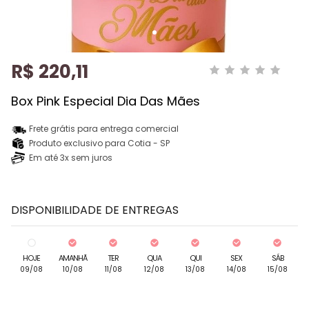
R$ 220,11
Box Pink Especial Dia Das Mães
Frete grátis para entrega comercial
Produto exclusivo para Cotia - SP
Em até 3x sem juros
DISPONIBILIDADE DE ENTREGAS
HOJE
AMANHÃ
TER
QUA
QUI
SEX
SÁB
09/08
10/08
11/08
12/08
13/08
14/08
15/08