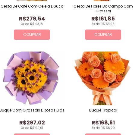
Cesta De Café Com Geleia E Suco
Cesta De Flores Do Campo Com
Girassol
R$279,54
R$161,85
3x de R$ 93,18
3x de R$ 53,95
COMPRAR
COMPRAR
Buquê Com Girassóis E Rosas Lilás
Buquê Tropical
R$297,02
R$168,61
3x de R$ 99,01
3x de R$ 56,20