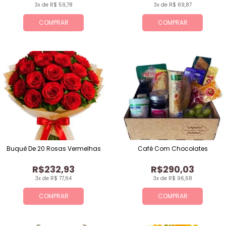
3x de R$ 59,78
3x de R$ 69,87
COMPRAR
COMPRAR
Buquê De 20 Rosas Vermelhas
Café Com Chocolates
R$232,93
R$290,03
3x de R$ 77,64
3x de R$ 96,68
COMPRAR
COMPRAR