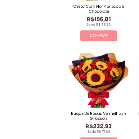
Cesta Com Flor Plantada E
Chocolate
R$196,81
3x de R$ 65,60
COMPRAR
Buquê De Rosas Vermelhas E
Girassóis
R$232,93
3x de R$ 77,64