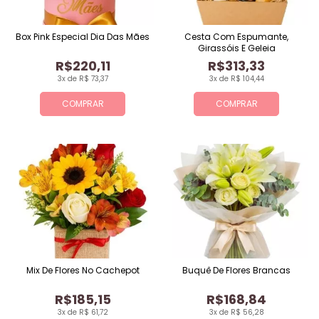
Box Pink Especial Dia Das Mães
Cesta Com Espumante,
Girassóis E Geleia
R$220,11
R$313,33
3x de R$ 73,37
3x de R$ 104,44
COMPRAR
COMPRAR
Mix De Flores No Cachepot
Buquê De Flores Brancas
R$185,15
R$168,84
3x de R$ 61,72
3x de R$ 56,28