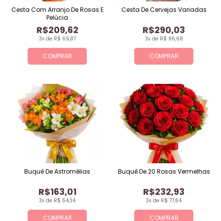
Cesta Com Arranjo De Rosas E
Cesta De Cervejas Variadas
Pelúcia
R$209,62
R$290,03
3x de R$ 69,87
3x de R$ 96,68
COMPRAR
COMPRAR
Buquê De Astromélias
Buquê De 20 Rosas Vermelhas
R$163,01
R$232,93
3x de R$ 54,34
3x de R$ 77,64
COMPRAR
COMPRAR