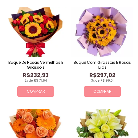
Buquê De Rosas Vermelhas E
Buquê Com Girassóis E Rosas
Girassóis
Lilás
R$232,93
R$297,02
3x de R$ 77,64
3x de R$ 99,01
COMPRAR
COMPRAR