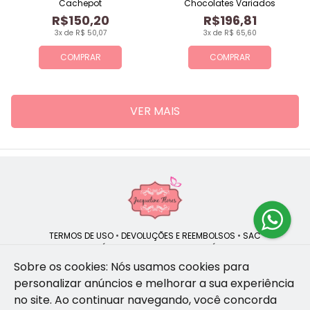
Cachepot
Chocolates Variados
R$150,20
R$196,81
3x de R$ 50,07
3x de R$ 65,60
COMPRAR
COMPRAR
VER MAIS
TERMOS DE USO
•
DEVOLUÇÕES E REEMBOLSOS
•
SAC
QUEM SOMOS
•
POLÍTICA DE PRIVACIDADE
•
POLÍTICA DE COOKIES
Sobre os cookies: Nós usamos cookies para
personalizar anúncios e melhorar a sua experiência
no site.
Ao continuar navegando, você concorda
Jacqueline Flores | CNPJ: 47.335.418/0001-13