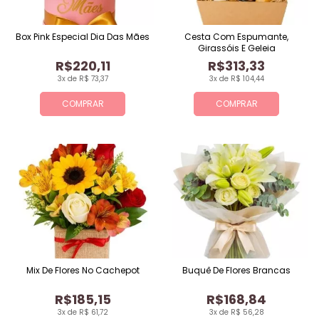
Box Pink Especial Dia Das Mães
Cesta Com Espumante,
Girassóis E Geleia
R$220,11
R$313,33
3x de R$ 73,37
3x de R$ 104,44
COMPRAR
COMPRAR
Mix De Flores No Cachepot
Buquê De Flores Brancas
R$185,15
R$168,84
3x de R$ 61,72
3x de R$ 56,28