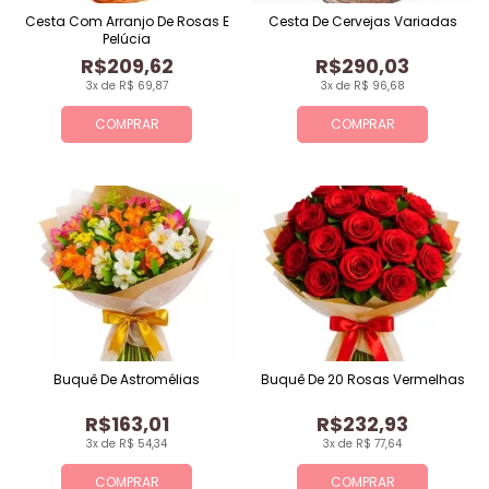
Cesta Com Arranjo De Rosas E
Cesta De Cervejas Variadas
Pelúcia
R$209,62
R$290,03
3x de R$ 69,87
3x de R$ 96,68
COMPRAR
COMPRAR
Buquê De Astromélias
Buquê De 20 Rosas Vermelhas
R$163,01
R$232,93
3x de R$ 54,34
3x de R$ 77,64
COMPRAR
COMPRAR