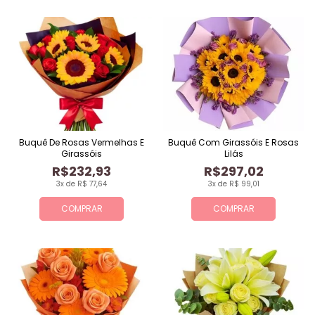
Buquê De Rosas Vermelhas E
Buquê Com Girassóis E Rosas
Girassóis
Lilás
R$232,93
R$297,02
3x de R$ 77,64
3x de R$ 99,01
COMPRAR
COMPRAR