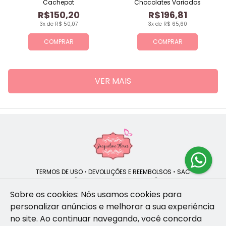
Cachepot
Chocolates Variados
R$150,20
R$196,81
3x de R$ 50,07
3x de R$ 65,60
COMPRAR
COMPRAR
VER MAIS
TERMOS DE USO
•
DEVOLUÇÕES E REEMBOLSOS
•
SAC
QUEM SOMOS
•
POLÍTICA DE PRIVACIDADE
•
POLÍTICA DE COOKIES
Sobre os cookies: Nós usamos cookies para
personalizar anúncios e melhorar a sua experiência
no site.
Ao continuar navegando, você concorda
Jacqueline Flores | CNPJ: 47.335.418/0001-13