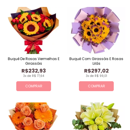
Buquê De Rosas Vermelhas E
Buquê Com Girassóis E Rosas
Girassóis
Lilás
R$232,93
R$297,02
3x de R$ 77,64
3x de R$ 99,01
COMPRAR
COMPRAR