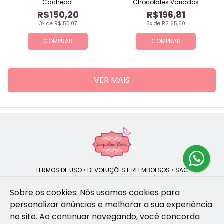
Cachepot
Chocolates Variados
R$150,20
R$196,81
3x de R$ 50,07
3x de R$ 65,60
COMPRAR
COMPRAR
VER MAIS
TERMOS DE USO
•
DEVOLUÇÕES E REEMBOLSOS
•
SAC
QUEM SOMOS
•
POLÍTICA DE PRIVACIDADE
•
POLÍTICA DE COOKIES
Sobre os cookies: Nós usamos cookies para
personalizar anúncios e melhorar a sua experiência
no site.
Ao continuar navegando, você concorda
Jacqueline Flores | CNPJ: 47.335.418/0001-13