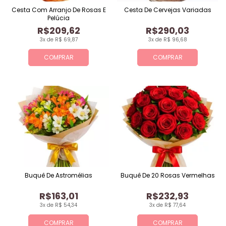
Cesta Com Arranjo De Rosas E
Cesta De Cervejas Variadas
Pelúcia
R$209,62
R$290,03
3x de R$ 69,87
3x de R$ 96,68
COMPRAR
COMPRAR
Buquê De Astromélias
Buquê De 20 Rosas Vermelhas
R$163,01
R$232,93
3x de R$ 54,34
3x de R$ 77,64
COMPRAR
COMPRAR