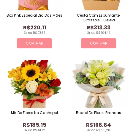
Box Pink Especial Dia Das Mães
Cesta Com Espumante,
Girassóis E Geleia
R$220,11
R$313,33
3x de R$ 73,37
3x de R$ 104,44
COMPRAR
COMPRAR
Mix De Flores No Cachepot
Buquê De Flores Brancas
R$185,15
R$168,84
3x de R$ 61,72
3x de R$ 56,28