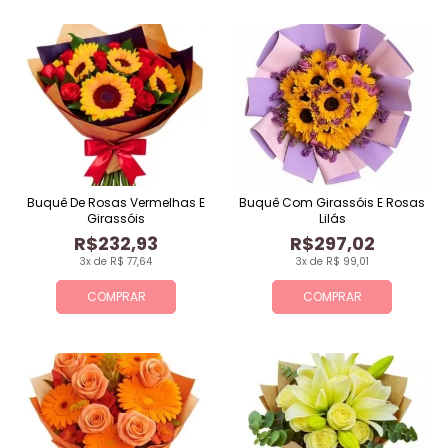
Buquê De Rosas Vermelhas E
Buquê Com Girassóis E Rosas
Girassóis
Lilás
R$232,93
R$297,02
3x de R$ 77,64
3x de R$ 99,01
COMPRAR
COMPRAR