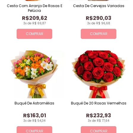
Cesta Com Arranjo De Rosas E
Cesta De Cervejas Variadas
Pelúcia
R$209,62
R$290,03
3x de R$ 69,87
3x de R$ 96,68
COMPRAR
COMPRAR
Buquê De Astromélias
Buquê De 20 Rosas Vermelhas
R$163,01
R$232,93
3x de R$ 54,34
3x de R$ 77,64
COMPRAR
COMPRAR