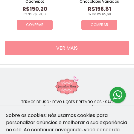
Cachepot
Chocolates Variados
R$150,20
R$196,81
3x de R$ 50,07
3x de R$ 65,60
COMPRAR
COMPRAR
VER MAIS
TERMOS DE USO
•
DEVOLUÇÕES E REEMBOLSOS
•
SAC
QUEM SOMOS
•
POLÍTICA DE PRIVACIDADE
•
POLÍTICA DE COOKIES
Sobre os cookies: Nós usamos cookies para
personalizar anúncios e melhorar a sua experiência
no site.
Ao continuar navegando, você concorda
Jacqueline Flores | CNPJ: 47.335.418/0001-13