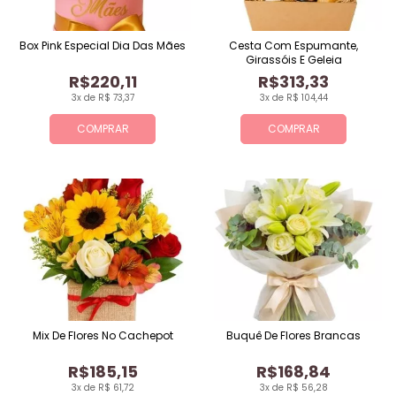
Box Pink Especial Dia Das Mães
Cesta Com Espumante,
Girassóis E Geleia
R$220,11
R$313,33
3x de R$ 73,37
3x de R$ 104,44
COMPRAR
COMPRAR
Mix De Flores No Cachepot
Buquê De Flores Brancas
R$185,15
R$168,84
3x de R$ 61,72
3x de R$ 56,28