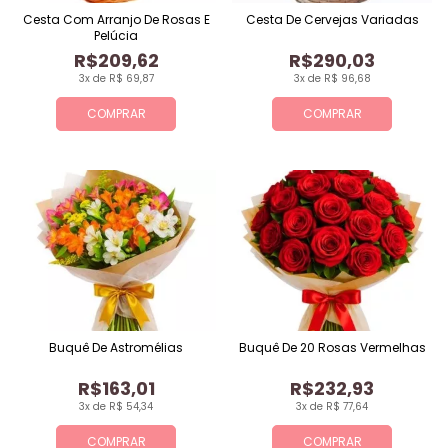
Cesta Com Arranjo De Rosas E
Cesta De Cervejas Variadas
Pelúcia
R$209,62
R$290,03
3x de R$ 69,87
3x de R$ 96,68
COMPRAR
COMPRAR
Buquê De Astromélias
Buquê De 20 Rosas Vermelhas
R$163,01
R$232,93
3x de R$ 54,34
3x de R$ 77,64
COMPRAR
COMPRAR