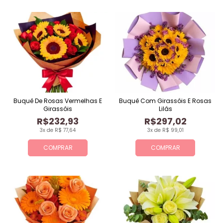
Buquê De Rosas Vermelhas E
Buquê Com Girassóis E Rosas
Girassóis
Lilás
R$232,93
R$297,02
3x de R$ 77,64
3x de R$ 99,01
COMPRAR
COMPRAR