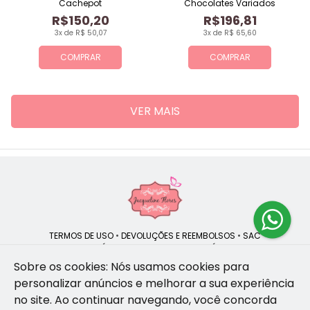
Cachepot
Chocolates Variados
R$150,20
R$196,81
3x de R$ 50,07
3x de R$ 65,60
COMPRAR
COMPRAR
VER MAIS
TERMOS DE USO
•
DEVOLUÇÕES E REEMBOLSOS
•
SAC
QUEM SOMOS
•
POLÍTICA DE PRIVACIDADE
•
POLÍTICA DE COOKIES
Sobre os cookies: Nós usamos cookies para
personalizar anúncios e melhorar a sua experiência
no site.
Ao continuar navegando, você concorda
Jacqueline Flores | CNPJ: 47.335.418/0001-13