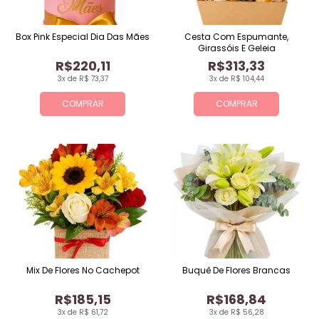
Box Pink Especial Dia Das Mães
Cesta Com Espumante,
Girassóis E Geleia
R$220,11
R$313,33
3x de R$ 73,37
3x de R$ 104,44
COMPRAR
COMPRAR
Mix De Flores No Cachepot
Buquê De Flores Brancas
R$185,15
R$168,84
3x de R$ 61,72
3x de R$ 56,28