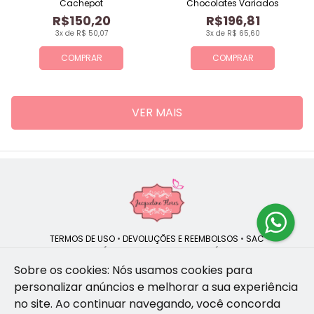
Cachepot
Chocolates Variados
R$150,20
R$196,81
3x de R$ 50,07
3x de R$ 65,60
COMPRAR
COMPRAR
VER MAIS
TERMOS DE USO
•
DEVOLUÇÕES E REEMBOLSOS
•
SAC
QUEM SOMOS
•
POLÍTICA DE PRIVACIDADE
•
POLÍTICA DE COOKIES
Sobre os cookies: Nós usamos cookies para
personalizar anúncios e melhorar a sua experiência
no site.
Ao continuar navegando, você concorda
Jacqueline Flores | CNPJ: 47.335.418/0001-13