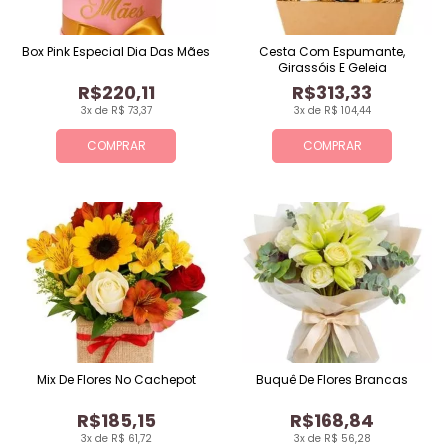
Box Pink Especial Dia Das Mães
Cesta Com Espumante,
Girassóis E Geleia
R$220,11
R$313,33
3x de R$ 73,37
3x de R$ 104,44
COMPRAR
COMPRAR
Mix De Flores No Cachepot
Buquê De Flores Brancas
R$185,15
R$168,84
3x de R$ 61,72
3x de R$ 56,28