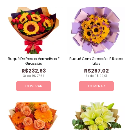
Buquê De Rosas Vermelhas E
Buquê Com Girassóis E Rosas
Girassóis
Lilás
R$232,93
R$297,02
3x de R$ 77,64
3x de R$ 99,01
COMPRAR
COMPRAR