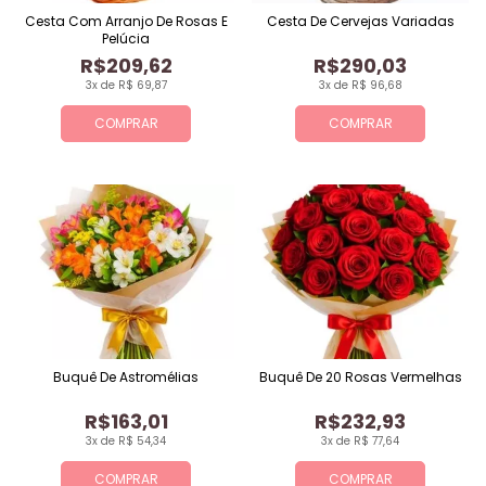
Cesta Com Arranjo De Rosas E
Cesta De Cervejas Variadas
Pelúcia
R$209,62
R$290,03
3x de R$ 69,87
3x de R$ 96,68
COMPRAR
COMPRAR
Buquê De Astromélias
Buquê De 20 Rosas Vermelhas
R$163,01
R$232,93
3x de R$ 54,34
3x de R$ 77,64
COMPRAR
COMPRAR