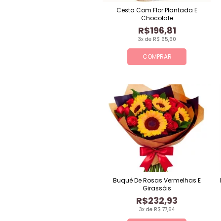
Cesta Com Flor Plantada E
Chocolate
R$196,81
3x de R$ 65,60
COMPRAR
Buquê De Rosas Vermelhas E
Girassóis
R$232,93
3x de R$ 77,64