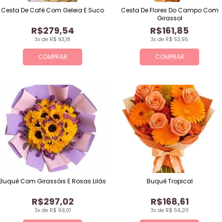
Cesta De Café Com Geleia E Suco
Cesta De Flores Do Campo Com
Girassol
R$279,54
R$161,85
3x de R$ 93,18
3x de R$ 53,95
COMPRAR
COMPRAR
Buquê Com Girassóis E Rosas Lilás
Buquê Tropical
R$297,02
R$168,61
3x de R$ 99,01
3x de R$ 56,20