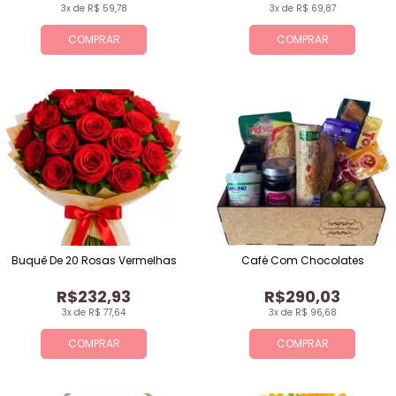
3x de R$ 59,78
3x de R$ 69,87
COMPRAR
COMPRAR
Buquê De 20 Rosas Vermelhas
Café Com Chocolates
R$232,93
R$290,03
3x de R$ 77,64
3x de R$ 96,68
COMPRAR
COMPRAR