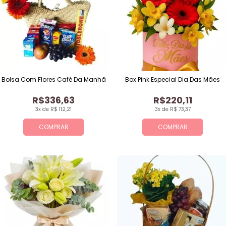
Bolsa Com Flores Café Da Manhã
Box Pink Especial Dia Das Mães
R$336,63
R$220,11
3x de R$ 112,21
3x de R$ 73,37
COMPRAR
COMPRAR