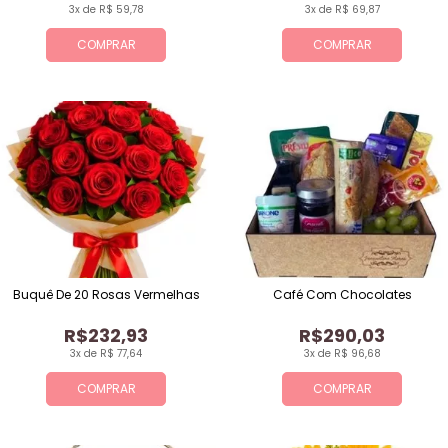
3x de R$ 59,78
3x de R$ 69,87
COMPRAR
COMPRAR
Buquê De 20 Rosas Vermelhas
Café Com Chocolates
R$232,93
R$290,03
3x de R$ 77,64
3x de R$ 96,68
COMPRAR
COMPRAR