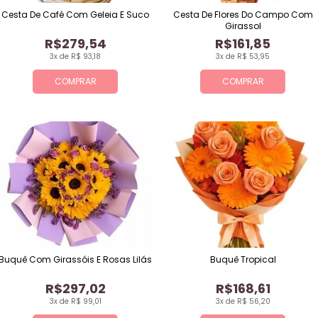
Cesta De Café Com Geleia E Suco
Cesta De Flores Do Campo Com
Girassol
R$279,54
R$161,85
3x de R$ 93,18
3x de R$ 53,95
COMPRAR
COMPRAR
Buquê Com Girassóis E Rosas Lilás
Buquê Tropical
R$297,02
R$168,61
3x de R$ 99,01
3x de R$ 56,20