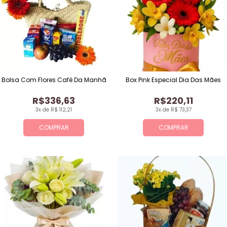
Bolsa Com Flores Café Da Manhã
Box Pink Especial Dia Das Mães
R$336,63
R$220,11
3x de R$ 112,21
3x de R$ 73,37
COMPRAR
COMPRAR