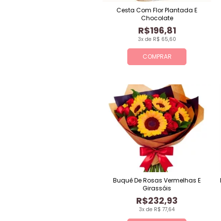
Cesta Com Flor Plantada E
Chocolate
R$196,81
3x de R$ 65,60
COMPRAR
Buquê De Rosas Vermelhas E
Girassóis
R$232,93
3x de R$ 77,64