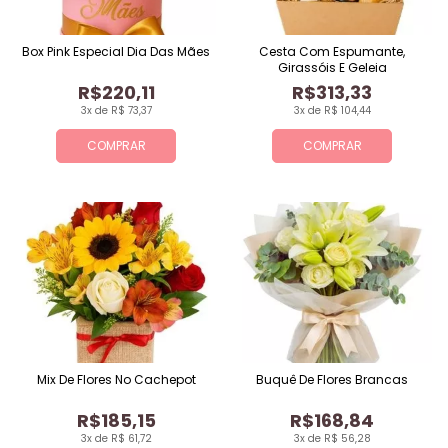
Box Pink Especial Dia Das Mães
Cesta Com Espumante,
Girassóis E Geleia
R$220,11
R$313,33
3x de R$ 73,37
3x de R$ 104,44
COMPRAR
COMPRAR
Mix De Flores No Cachepot
Buquê De Flores Brancas
R$185,15
R$168,84
3x de R$ 61,72
3x de R$ 56,28