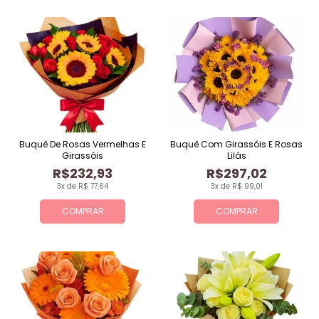
Buquê De Rosas Vermelhas E
Buquê Com Girassóis E Rosas
Girassóis
Lilás
R$232,93
R$297,02
3x de R$ 77,64
3x de R$ 99,01
COMPRAR
COMPRAR