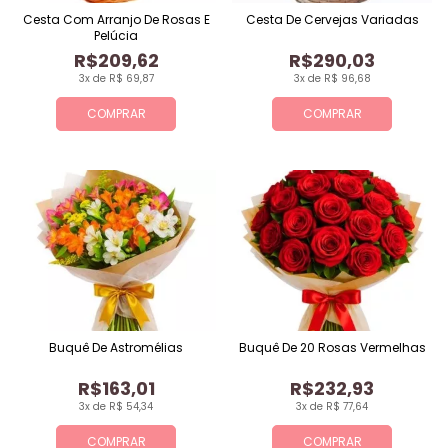
Cesta Com Arranjo De Rosas E
Cesta De Cervejas Variadas
Pelúcia
R$209,62
R$290,03
3x de R$ 69,87
3x de R$ 96,68
COMPRAR
COMPRAR
Buquê De Astromélias
Buquê De 20 Rosas Vermelhas
R$163,01
R$232,93
3x de R$ 54,34
3x de R$ 77,64
COMPRAR
COMPRAR