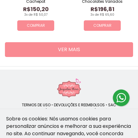
Cachepot
Chocolates Variados
R$150,20
R$196,81
3x de R$ 50,07
3x de R$ 65,60
COMPRAR
COMPRAR
VER MAIS
TERMOS DE USO
•
DEVOLUÇÕES E REEMBOLSOS
•
SAC
QUEM SOMOS
•
POLÍTICA DE PRIVACIDADE
•
POLÍTICA DE COOKIES
Sobre os cookies: Nós usamos cookies para
personalizar anúncios e melhorar a sua experiência
no site.
Ao continuar navegando, você concorda
Jacqueline Flores | CNPJ: 47.335.418/0001-13