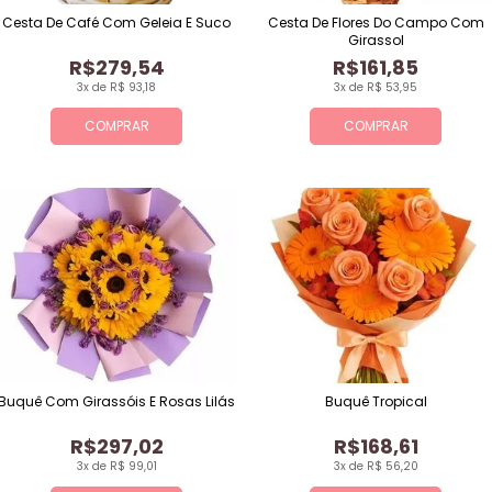
Cesta De Café Com Geleia E Suco
Cesta De Flores Do Campo Com
Girassol
R$279,54
R$161,85
3x de R$ 93,18
3x de R$ 53,95
COMPRAR
COMPRAR
Buquê Com Girassóis E Rosas Lilás
Buquê Tropical
R$297,02
R$168,61
3x de R$ 99,01
3x de R$ 56,20