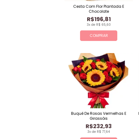
Cesta Com Flor Plantada E
Chocolate
R$196,81
3x de R$ 65,60
COMPRAR
Buquê De Rosas Vermelhas E
Girassóis
R$232,93
3x de R$ 77,64