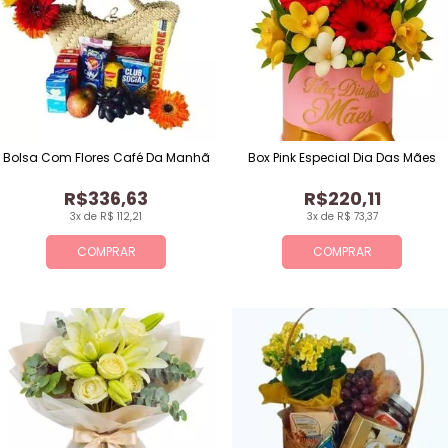
Bolsa Com Flores Café Da Manhã
Box Pink Especial Dia Das Mães
R$336,63
R$220,11
3x de R$ 112,21
3x de R$ 73,37
COMPRAR
COMPRAR