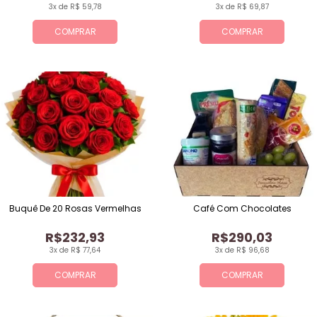
3x de R$ 59,78
3x de R$ 69,87
COMPRAR
COMPRAR
Buquê De 20 Rosas Vermelhas
Café Com Chocolates
R$232,93
R$290,03
3x de R$ 77,64
3x de R$ 96,68
COMPRAR
COMPRAR