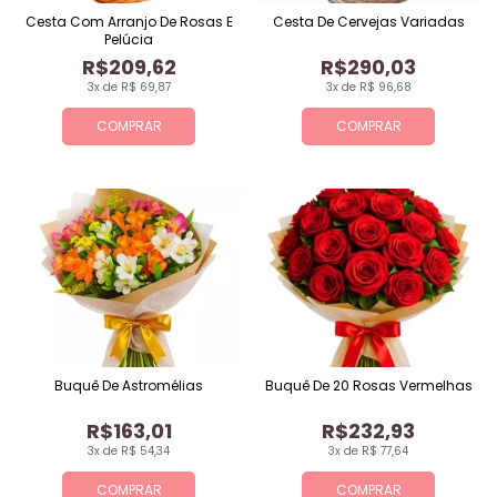
Cesta Com Arranjo De Rosas E
Cesta De Cervejas Variadas
Pelúcia
R$209,62
R$290,03
3x de R$ 69,87
3x de R$ 96,68
COMPRAR
COMPRAR
Buquê De Astromélias
Buquê De 20 Rosas Vermelhas
R$163,01
R$232,93
3x de R$ 54,34
3x de R$ 77,64
COMPRAR
COMPRAR