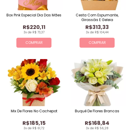
Box Pink Especial Dia Das Mães
Cesta Com Espumante,
Girassóis E Geleia
R$220,11
R$313,33
3x de R$ 73,37
3x de R$ 104,44
COMPRAR
COMPRAR
Mix De Flores No Cachepot
Buquê De Flores Brancas
R$185,15
R$168,84
3x de R$ 61,72
3x de R$ 56,28