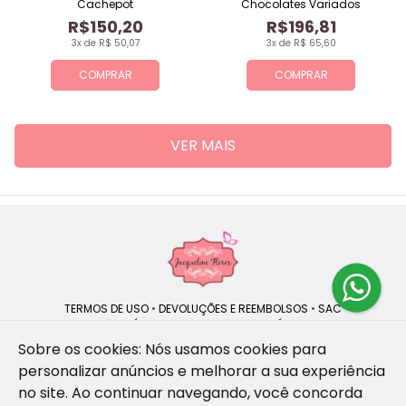
Cachepot
Chocolates Variados
R$150,20
R$196,81
3x de R$ 50,07
3x de R$ 65,60
COMPRAR
COMPRAR
VER MAIS
TERMOS DE USO
•
DEVOLUÇÕES E REEMBOLSOS
•
SAC
QUEM SOMOS
•
POLÍTICA DE PRIVACIDADE
•
POLÍTICA DE COOKIES
Sobre os cookies: Nós usamos cookies para
personalizar anúncios e melhorar a sua experiência
no site.
Ao continuar navegando, você concorda
Jacqueline Flores | CNPJ: 47.335.418/0001-13