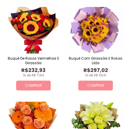
Buquê De Rosas Vermelhas E
Buquê Com Girassóis E Rosas
Girassóis
Lilás
R$232,93
R$297,02
3x de R$ 77,64
3x de R$ 99,01
COMPRAR
COMPRAR