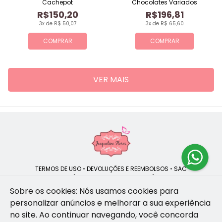
Cachepot
Chocolates Variados
R$150,20
R$196,81
3x de R$ 50,07
3x de R$ 65,60
COMPRAR
COMPRAR
VER MAIS
TERMOS DE USO
•
DEVOLUÇÕES E REEMBOLSOS
•
SAC
QUEM SOMOS
•
POLÍTICA DE PRIVACIDADE
•
POLÍTICA DE COOKIES
Sobre os cookies: Nós usamos cookies para
personalizar anúncios e melhorar a sua experiência
no site.
Ao continuar navegando, você concorda
Jacqueline Flores | CNPJ: 47.335.418/0001-13