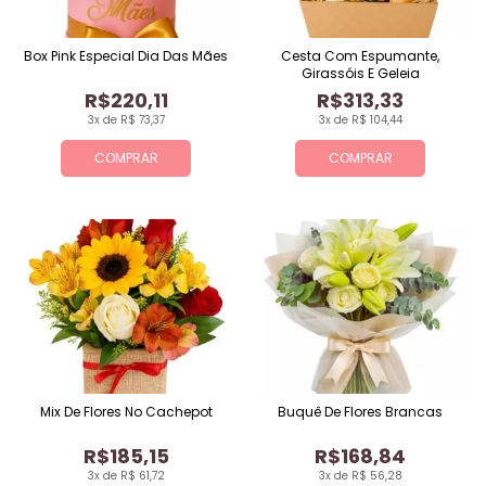
Box Pink Especial Dia Das Mães
Cesta Com Espumante,
Girassóis E Geleia
R$220,11
R$313,33
3x de R$ 73,37
3x de R$ 104,44
COMPRAR
COMPRAR
Mix De Flores No Cachepot
Buquê De Flores Brancas
R$185,15
R$168,84
3x de R$ 61,72
3x de R$ 56,28