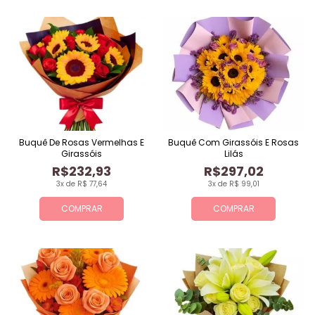
Buquê De Rosas Vermelhas E
Buquê Com Girassóis E Rosas
Girassóis
Lilás
R$232,93
R$297,02
3x de R$ 77,64
3x de R$ 99,01
COMPRAR
COMPRAR