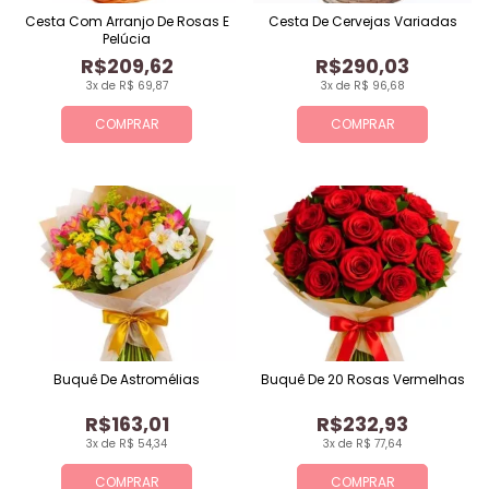
Cesta Com Arranjo De Rosas E
Cesta De Cervejas Variadas
Pelúcia
R$209,62
R$290,03
3x de R$ 69,87
3x de R$ 96,68
COMPRAR
COMPRAR
Buquê De Astromélias
Buquê De 20 Rosas Vermelhas
R$163,01
R$232,93
3x de R$ 54,34
3x de R$ 77,64
COMPRAR
COMPRAR