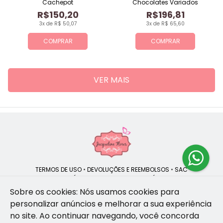
Cachepot
Chocolates Variados
R$150,20
R$196,81
3x de R$ 50,07
3x de R$ 65,60
COMPRAR
COMPRAR
VER MAIS
TERMOS DE USO
•
DEVOLUÇÕES E REEMBOLSOS
•
SAC
QUEM SOMOS
•
POLÍTICA DE PRIVACIDADE
•
POLÍTICA DE COOKIES
Sobre os cookies: Nós usamos cookies para
personalizar anúncios e melhorar a sua experiência
no site.
Ao continuar navegando, você concorda
Jacqueline Flores | CNPJ: 47.335.418/0001-13