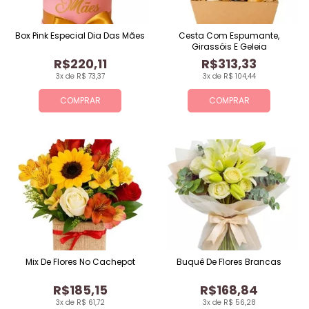
Box Pink Especial Dia Das Mães
Cesta Com Espumante,
Girassóis E Geleia
R$220,11
R$313,33
3x de R$ 73,37
3x de R$ 104,44
COMPRAR
COMPRAR
Mix De Flores No Cachepot
Buquê De Flores Brancas
R$185,15
R$168,84
3x de R$ 61,72
3x de R$ 56,28