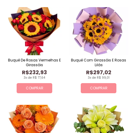
Buquê De Rosas Vermelhas E
Buquê Com Girassóis E Rosas
Girassóis
Lilás
R$232,93
R$297,02
3x de R$ 77,64
3x de R$ 99,01
COMPRAR
COMPRAR