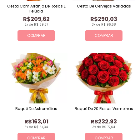
Cesta Com Arranjo De Rosas E
Cesta De Cervejas Variadas
Pelúcia
R$209,62
R$290,03
3x de R$ 69,87
3x de R$ 96,68
COMPRAR
COMPRAR
Buquê De Astromélias
Buquê De 20 Rosas Vermelhas
R$163,01
R$232,93
3x de R$ 54,34
3x de R$ 77,64
COMPRAR
COMPRAR