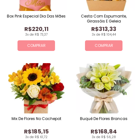
Box Pink Especial Dia Das Mães
Cesta Com Espumante,
Girassóis E Geleia
R$220,11
R$313,33
3x de R$ 73,37
3x de R$ 104,44
COMPRAR
COMPRAR
Mix De Flores No Cachepot
Buquê De Flores Brancas
R$185,15
R$168,84
3x de R$ 61,72
3x de R$ 56,28