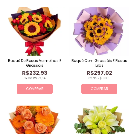
Buquê De Rosas Vermelhas E
Buquê Com Girassóis E Rosas
Girassóis
Lilás
R$232,93
R$297,02
3x de R$ 77,64
3x de R$ 99,01
COMPRAR
COMPRAR