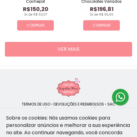
Cachepot
Chocolates Variados
R$150,20
R$196,81
3x de R$ 50,07
3x de R$ 65,60
COMPRAR
COMPRAR
VER MAIS
TERMOS DE USO
•
DEVOLUÇÕES E REEMBOLSOS
•
SAC
QUEM SOMOS
•
POLÍTICA DE PRIVACIDADE
•
POLÍTICA DE COOKIES
Sobre os cookies: Nós usamos cookies para
personalizar anúncios e melhorar a sua experiência
no site.
Ao continuar navegando, você concorda
Jacqueline Flores | CNPJ: 47.335.418/0001-13