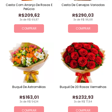
Cesta Com Arranjo De Rosas E
Cesta De Cervejas Variadas
Pelúcia
R$209,62
R$290,03
3x de R$ 69,87
3x de R$ 96,68
COMPRAR
COMPRAR
Buquê De Astromélias
Buquê De 20 Rosas Vermelhas
R$163,01
R$232,93
3x de R$ 54,34
3x de R$ 77,64
COMPRAR
COMPRAR