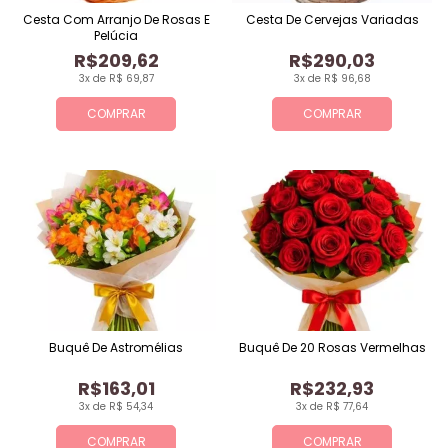
Cesta Com Arranjo De Rosas E
Cesta De Cervejas Variadas
Pelúcia
R$209,62
R$290,03
3x de R$ 69,87
3x de R$ 96,68
COMPRAR
COMPRAR
Buquê De Astromélias
Buquê De 20 Rosas Vermelhas
R$163,01
R$232,93
3x de R$ 54,34
3x de R$ 77,64
COMPRAR
COMPRAR