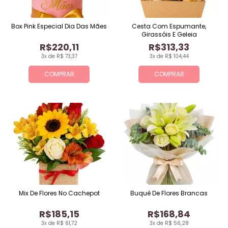
Box Pink Especial Dia Das Mães
Cesta Com Espumante,
Girassóis E Geleia
R$220,11
R$313,33
3x de R$ 73,37
3x de R$ 104,44
COMPRAR
COMPRAR
Mix De Flores No Cachepot
Buquê De Flores Brancas
R$185,15
R$168,84
3x de R$ 61,72
3x de R$ 56,28