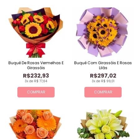
Buquê De Rosas Vermelhas E
Buquê Com Girassóis E Rosas
Girassóis
Lilás
R$232,93
R$297,02
3x de R$ 77,64
3x de R$ 99,01
COMPRAR
COMPRAR