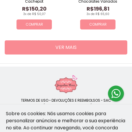
Cachepot
Chocolates Variados
R$150,20
R$196,81
3x de R$ 50,07
3x de R$ 65,60
COMPRAR
COMPRAR
VER MAIS
TERMOS DE USO
•
DEVOLUÇÕES E REEMBOLSOS
•
SAC
QUEM SOMOS
•
POLÍTICA DE PRIVACIDADE
•
POLÍTICA DE COOKIES
Sobre os cookies: Nós usamos cookies para
personalizar anúncios e melhorar a sua experiência
no site.
Ao continuar navegando, você concorda
Jacqueline Flores | CNPJ: 47.335.418/0001-13