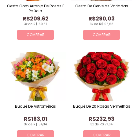
Cesta Com Arranjo De Rosas E
Cesta De Cervejas Variadas
Pelúcia
R$209,62
R$290,03
3x de R$ 69,87
3x de R$ 96,68
COMPRAR
COMPRAR
Buquê De Astromélias
Buquê De 20 Rosas Vermelhas
R$163,01
R$232,93
3x de R$ 54,34
3x de R$ 77,64
COMPRAR
COMPRAR