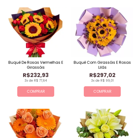
Buquê De Rosas Vermelhas E
Buquê Com Girassóis E Rosas
Girassóis
Lilás
R$232,93
R$297,02
3x de R$ 77,64
3x de R$ 99,01
COMPRAR
COMPRAR