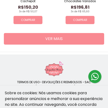
Cachepot
Chocolates Variados
R$150,20
R$196,81
3x de R$ 50,07
3x de R$ 65,60
COMPRAR
COMPRAR
VER MAIS
TERMOS DE USO
•
DEVOLUÇÕES E REEMBOLSOS
•
SAC
QUEM SOMOS
•
POLÍTICA DE PRIVACIDADE
•
POLÍTICA DE COOKIES
Sobre os cookies: Nós usamos cookies para
personalizar anúncios e melhorar a sua experiência
no site.
Ao continuar navegando, você concorda
Jacqueline Flores | CNPJ: 47.335.418/0001-13