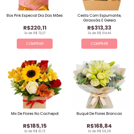
Box Pink Especial Dia Das Mães
Cesta Com Espumante,
Girassóis E Geleia
R$220,11
R$313,33
3x de R$ 73,37
3x de R$ 104,44
COMPRAR
COMPRAR
Mix De Flores No Cachepot
Buquê De Flores Brancas
R$185,15
R$168,84
3x de R$ 61,72
3x de R$ 56,28