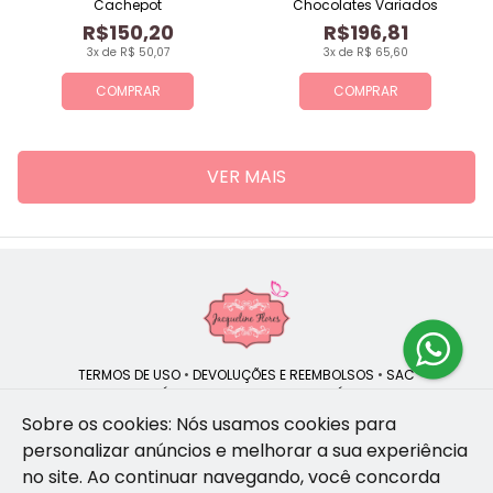
Cachepot
Chocolates Variados
R$150,20
R$196,81
3x de R$ 50,07
3x de R$ 65,60
COMPRAR
COMPRAR
VER MAIS
TERMOS DE USO
•
DEVOLUÇÕES E REEMBOLSOS
•
SAC
QUEM SOMOS
•
POLÍTICA DE PRIVACIDADE
•
POLÍTICA DE COOKIES
Sobre os cookies: Nós usamos cookies para
personalizar anúncios e melhorar a sua experiência
no site.
Ao continuar navegando, você concorda
Jacqueline Flores | CNPJ: 47.335.418/0001-13