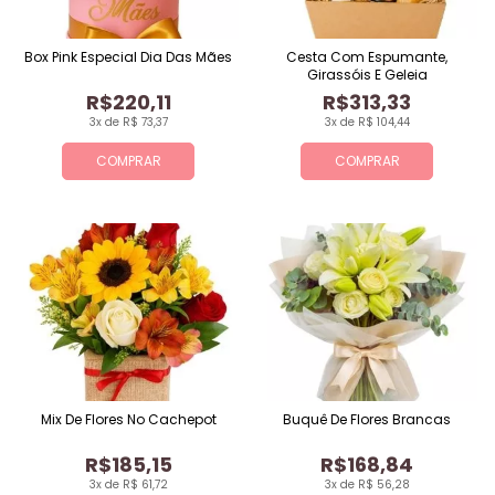
Box Pink Especial Dia Das Mães
Cesta Com Espumante,
Girassóis E Geleia
R$220,11
R$313,33
3x de R$ 73,37
3x de R$ 104,44
COMPRAR
COMPRAR
Mix De Flores No Cachepot
Buquê De Flores Brancas
R$185,15
R$168,84
3x de R$ 61,72
3x de R$ 56,28