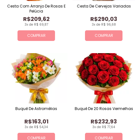
Cesta Com Arranjo De Rosas E
Cesta De Cervejas Variadas
Pelúcia
R$209,62
R$290,03
3x de R$ 69,87
3x de R$ 96,68
COMPRAR
COMPRAR
Buquê De Astromélias
Buquê De 20 Rosas Vermelhas
R$163,01
R$232,93
3x de R$ 54,34
3x de R$ 77,64
COMPRAR
COMPRAR