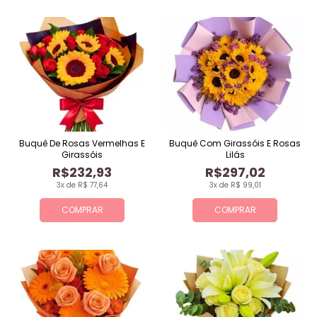
Buquê De Rosas Vermelhas E
Buquê Com Girassóis E Rosas
Girassóis
Lilás
R$232,93
R$297,02
3x de R$ 77,64
3x de R$ 99,01
COMPRAR
COMPRAR