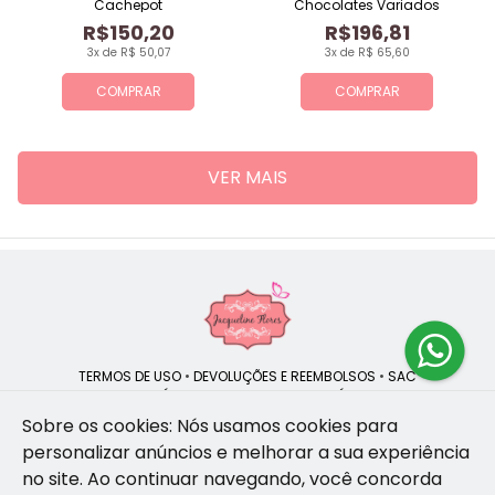
Cachepot
Chocolates Variados
R$150,20
R$196,81
3x de R$ 50,07
3x de R$ 65,60
COMPRAR
COMPRAR
VER MAIS
TERMOS DE USO
•
DEVOLUÇÕES E REEMBOLSOS
•
SAC
QUEM SOMOS
•
POLÍTICA DE PRIVACIDADE
•
POLÍTICA DE COOKIES
Sobre os cookies: Nós usamos cookies para
personalizar anúncios e melhorar a sua experiência
no site.
Ao continuar navegando, você concorda
Jacqueline Flores | CNPJ: 47.335.418/0001-13