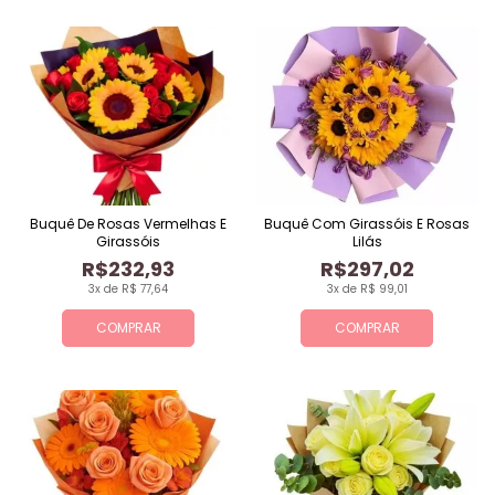
Buquê De Rosas Vermelhas E
Buquê Com Girassóis E Rosas
Girassóis
Lilás
R$232,93
R$297,02
3x de R$ 77,64
3x de R$ 99,01
COMPRAR
COMPRAR