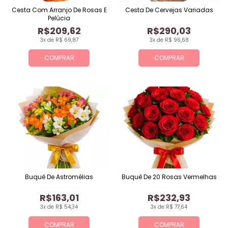
Cesta Com Arranjo De Rosas E
Cesta De Cervejas Variadas
Pelúcia
R$209,62
R$290,03
3x de R$ 69,87
3x de R$ 96,68
COMPRAR
COMPRAR
Buquê De Astromélias
Buquê De 20 Rosas Vermelhas
R$163,01
R$232,93
3x de R$ 54,34
3x de R$ 77,64
COMPRAR
COMPRAR