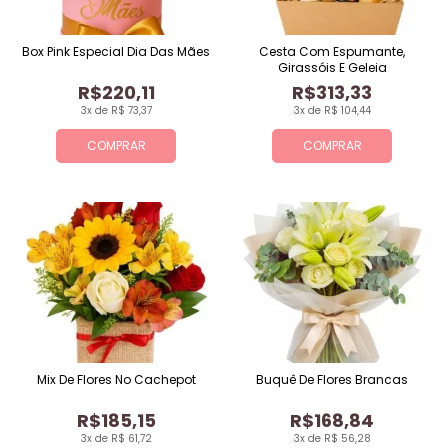
Box Pink Especial Dia Das Mães
Cesta Com Espumante,
Girassóis E Geleia
R$220,11
R$313,33
3x de R$ 73,37
3x de R$ 104,44
COMPRAR
COMPRAR
Mix De Flores No Cachepot
Buquê De Flores Brancas
R$185,15
R$168,84
3x de R$ 61,72
3x de R$ 56,28