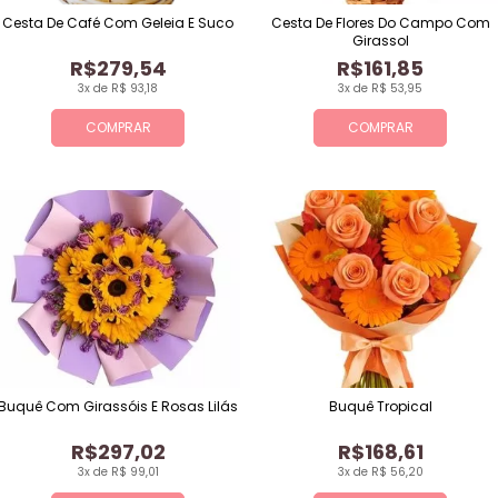
Cesta De Café Com Geleia E Suco
Cesta De Flores Do Campo Com
Girassol
R$279,54
R$161,85
3x de R$ 93,18
3x de R$ 53,95
COMPRAR
COMPRAR
Buquê Com Girassóis E Rosas Lilás
Buquê Tropical
R$297,02
R$168,61
3x de R$ 99,01
3x de R$ 56,20