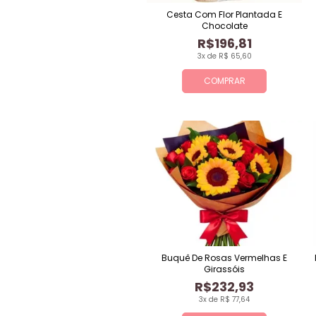
Cesta Com Flor Plantada E
Chocolate
R$196,81
3x de R$ 65,60
COMPRAR
Buquê De Rosas Vermelhas E
Girassóis
R$232,93
3x de R$ 77,64