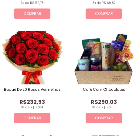
3x de R$ 59,78
3x de R$ 69,87
COMPRAR
COMPRAR
Buquê De 20 Rosas Vermelhas
Café Com Chocolates
R$232,93
R$290,03
3x de R$ 77,64
3x de R$ 96,68
COMPRAR
COMPRAR