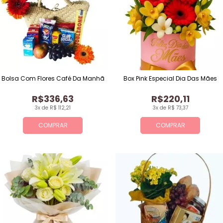
Bolsa Com Flores Café Da Manhã
Box Pink Especial Dia Das Mães
R$336,63
R$220,11
3x de R$ 112,21
3x de R$ 73,37
COMPRAR
COMPRAR