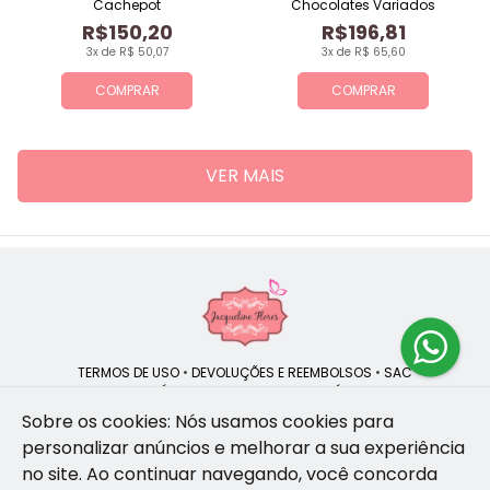
Cachepot
Chocolates Variados
R$150,20
R$196,81
3x de R$ 50,07
3x de R$ 65,60
COMPRAR
COMPRAR
VER MAIS
TERMOS DE USO
•
DEVOLUÇÕES E REEMBOLSOS
•
SAC
QUEM SOMOS
•
POLÍTICA DE PRIVACIDADE
•
POLÍTICA DE COOKIES
Sobre os cookies: Nós usamos cookies para
personalizar anúncios e melhorar a sua experiência
no site.
Ao continuar navegando, você concorda
Jacqueline Flores | CNPJ: 47.335.418/0001-13