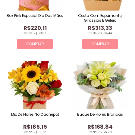
Box Pink Especial Dia Das Mães
Cesta Com Espumante,
Girassóis E Geleia
R$220,11
R$313,33
3x de R$ 73,37
3x de R$ 104,44
COMPRAR
COMPRAR
Mix De Flores No Cachepot
Buquê De Flores Brancas
R$185,15
R$168,84
3x de R$ 61,72
3x de R$ 56,28