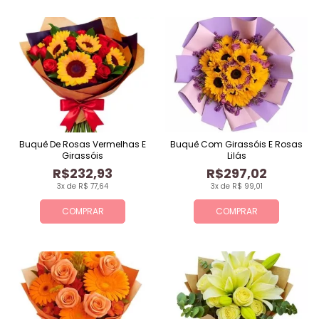
Buquê De Rosas Vermelhas E
Buquê Com Girassóis E Rosas
Girassóis
Lilás
R$232,93
R$297,02
3x de R$ 77,64
3x de R$ 99,01
COMPRAR
COMPRAR