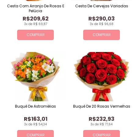
Cesta Com Arranjo De Rosas E
Cesta De Cervejas Variadas
Pelúcia
R$209,62
R$290,03
3x de R$ 69,87
3x de R$ 96,68
COMPRAR
COMPRAR
Buquê De Astromélias
Buquê De 20 Rosas Vermelhas
R$163,01
R$232,93
3x de R$ 54,34
3x de R$ 77,64
COMPRAR
COMPRAR