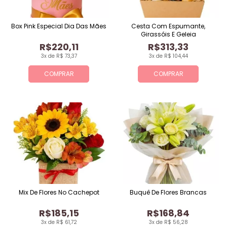
Box Pink Especial Dia Das Mães
Cesta Com Espumante,
Girassóis E Geleia
R$220,11
R$313,33
3x de R$ 73,37
3x de R$ 104,44
COMPRAR
COMPRAR
Mix De Flores No Cachepot
Buquê De Flores Brancas
R$185,15
R$168,84
3x de R$ 61,72
3x de R$ 56,28