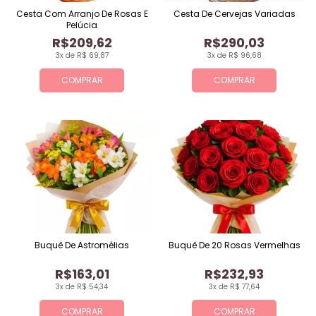
Cesta Com Arranjo De Rosas E
Cesta De Cervejas Variadas
Pelúcia
R$209,62
R$290,03
3x de R$ 69,87
3x de R$ 96,68
COMPRAR
COMPRAR
Buquê De Astromélias
Buquê De 20 Rosas Vermelhas
R$163,01
R$232,93
3x de R$ 54,34
3x de R$ 77,64
COMPRAR
COMPRAR