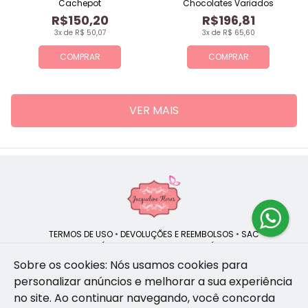
Cachepot
Chocolates Variados
R$150,20
R$196,81
3x de R$ 50,07
3x de R$ 65,60
COMPRAR
COMPRAR
VER MAIS
TERMOS DE USO
•
DEVOLUÇÕES E REEMBOLSOS
•
SAC
QUEM SOMOS
•
POLÍTICA DE PRIVACIDADE
•
POLÍTICA DE COOKIES
Sobre os cookies: Nós usamos cookies para
personalizar anúncios e melhorar a sua experiência
no site.
Ao continuar navegando, você concorda
Jacqueline Flores | CNPJ: 47.335.418/0001-13