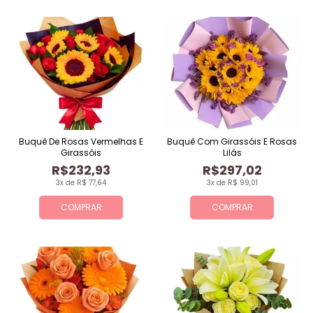
Buquê De Rosas Vermelhas E
Buquê Com Girassóis E Rosas
Girassóis
Lilás
R$232,93
R$297,02
3x de R$ 77,64
3x de R$ 99,01
COMPRAR
COMPRAR