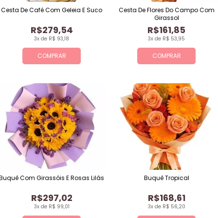
Cesta De Café Com Geleia E Suco
Cesta De Flores Do Campo Com
Girassol
R$279,54
R$161,85
3x de R$ 93,18
3x de R$ 53,95
COMPRAR
COMPRAR
Buquê Com Girassóis E Rosas Lilás
Buquê Tropical
R$297,02
R$168,61
3x de R$ 99,01
3x de R$ 56,20