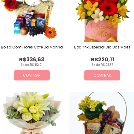
Bolsa Com Flores Café Da Manhã
Box Pink Especial Dia Das Mães
R$336,63
R$220,11
3x de R$ 112,21
3x de R$ 73,37
COMPRAR
COMPRAR