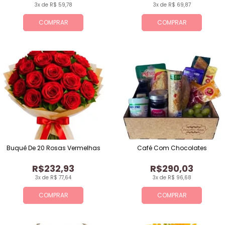
3x de R$ 59,78
3x de R$ 69,87
COMPRAR
COMPRAR
Buquê De 20 Rosas Vermelhas
Café Com Chocolates
R$232,93
R$290,03
3x de R$ 77,64
3x de R$ 96,68
COMPRAR
COMPRAR