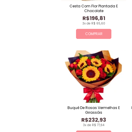
Cesta Com Flor Plantada E
Chocolate
R$196,81
3x de R$ 65,60
COMPRAR
Buquê De Rosas Vermelhas E
Girassóis
R$232,93
3x de R$ 77,64