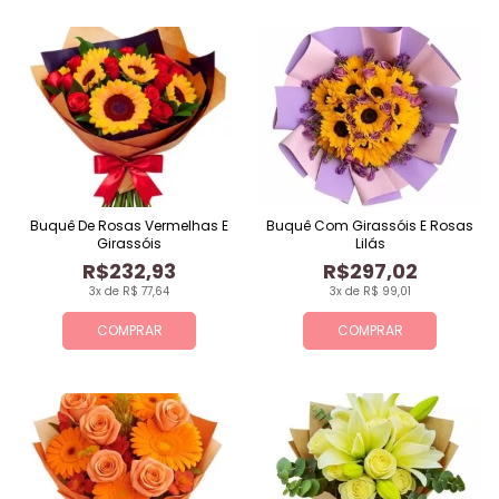
Buquê De Rosas Vermelhas E
Buquê Com Girassóis E Rosas
Girassóis
Lilás
R$232,93
R$297,02
3x de R$ 77,64
3x de R$ 99,01
COMPRAR
COMPRAR