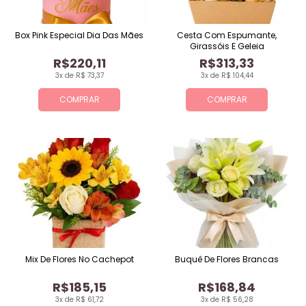
Box Pink Especial Dia Das Mães
Cesta Com Espumante,
Girassóis E Geleia
R$220,11
R$313,33
3x de R$ 73,37
3x de R$ 104,44
COMPRAR
COMPRAR
Mix De Flores No Cachepot
Buquê De Flores Brancas
R$185,15
R$168,84
3x de R$ 61,72
3x de R$ 56,28