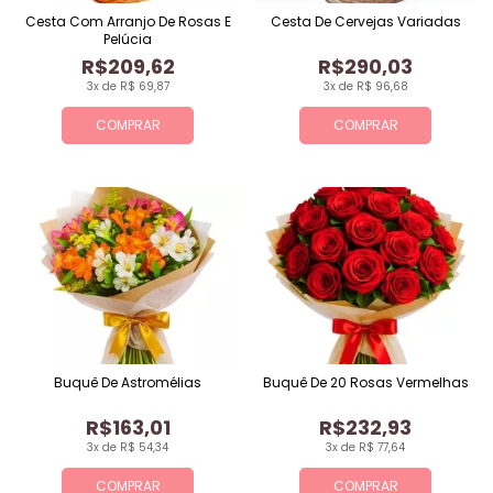
Cesta Com Arranjo De Rosas E
Cesta De Cervejas Variadas
Pelúcia
R$209,62
R$290,03
3x de R$ 69,87
3x de R$ 96,68
COMPRAR
COMPRAR
Buquê De Astromélias
Buquê De 20 Rosas Vermelhas
R$163,01
R$232,93
3x de R$ 54,34
3x de R$ 77,64
COMPRAR
COMPRAR