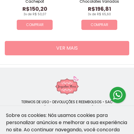
Cachepot
Chocolates Variados
R$150,20
R$196,81
3x de R$ 50,07
3x de R$ 65,60
COMPRAR
COMPRAR
VER MAIS
TERMOS DE USO
•
DEVOLUÇÕES E REEMBOLSOS
•
SAC
QUEM SOMOS
•
POLÍTICA DE PRIVACIDADE
•
POLÍTICA DE COOKIES
Sobre os cookies: Nós usamos cookies para
personalizar anúncios e melhorar a sua experiência
no site.
Ao continuar navegando, você concorda
Jacqueline Flores | CNPJ: 47.335.418/0001-13