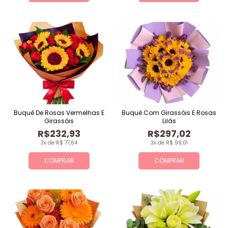
Buquê De Rosas Vermelhas E
Buquê Com Girassóis E Rosas
Girassóis
Lilás
R$232,93
R$297,02
3x de R$ 77,64
3x de R$ 99,01
COMPRAR
COMPRAR