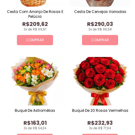
Cesta Com Arranjo De Rosas E
Cesta De Cervejas Variadas
Pelúcia
R$209,62
R$290,03
3x de R$ 69,87
3x de R$ 96,68
COMPRAR
COMPRAR
Buquê De Astromélias
Buquê De 20 Rosas Vermelhas
R$163,01
R$232,93
3x de R$ 54,34
3x de R$ 77,64