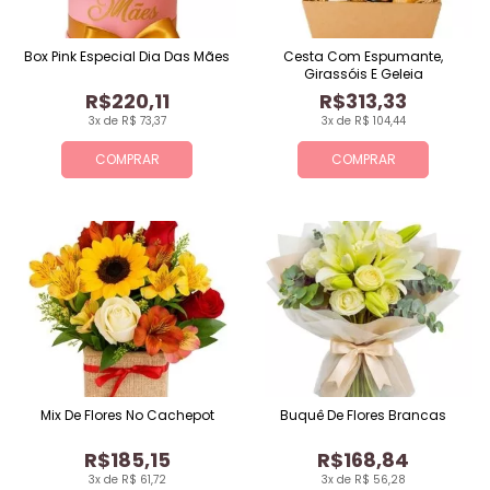
Box Pink Especial Dia Das Mães
Cesta Com Espumante,
Girassóis E Geleia
R$220,11
R$313,33
3x de R$ 73,37
3x de R$ 104,44
COMPRAR
COMPRAR
Mix De Flores No Cachepot
Buquê De Flores Brancas
R$185,15
R$168,84
3x de R$ 61,72
3x de R$ 56,28