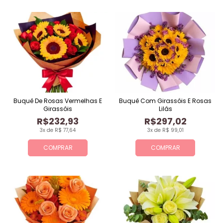
Buquê De Rosas Vermelhas E
Buquê Com Girassóis E Rosas
Girassóis
Lilás
R$232,93
R$297,02
3x de R$ 77,64
3x de R$ 99,01
COMPRAR
COMPRAR