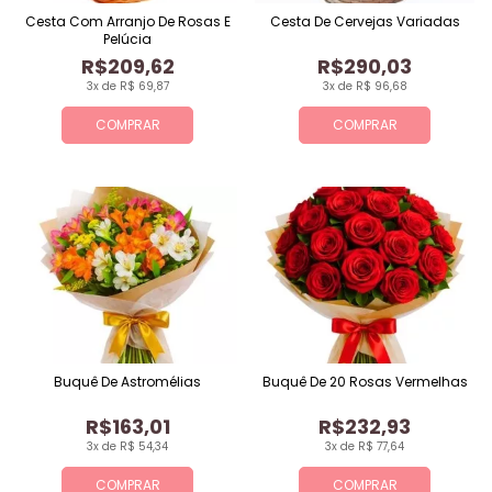
Cesta Com Arranjo De Rosas E
Cesta De Cervejas Variadas
Pelúcia
R$209,62
R$290,03
3x de R$ 69,87
3x de R$ 96,68
COMPRAR
COMPRAR
Buquê De Astromélias
Buquê De 20 Rosas Vermelhas
R$163,01
R$232,93
3x de R$ 54,34
3x de R$ 77,64
COMPRAR
COMPRAR