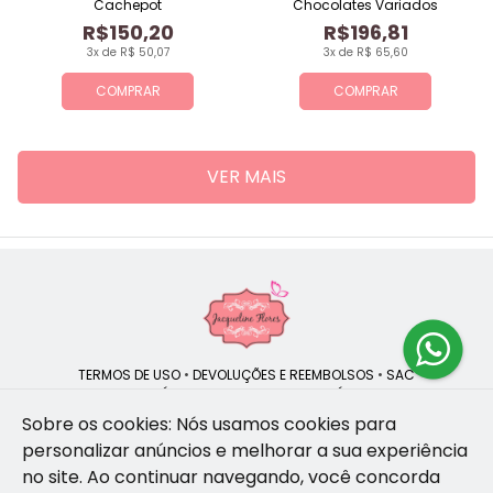
Cachepot
Chocolates Variados
R$150,20
R$196,81
3x de R$ 50,07
3x de R$ 65,60
COMPRAR
COMPRAR
VER MAIS
TERMOS DE USO
•
DEVOLUÇÕES E REEMBOLSOS
•
SAC
QUEM SOMOS
•
POLÍTICA DE PRIVACIDADE
•
POLÍTICA DE COOKIES
Sobre os cookies: Nós usamos cookies para
personalizar anúncios e melhorar a sua experiência
no site.
Ao continuar navegando, você concorda
Jacqueline Flores | CNPJ: 47.335.418/0001-13