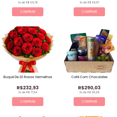
3x de R$ 59,78
3x de R$ 69,87
COMPRAR
COMPRAR
Buquê De 20 Rosas Vermelhas
Café Com Chocolates
R$232,93
R$290,03
3x de R$ 77,64
3x de R$ 96,68
COMPRAR
COMPRAR