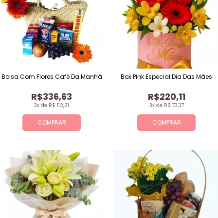
Bolsa Com Flores Café Da Manhã
Box Pink Especial Dia Das Mães
R$336,63
R$220,11
3x de R$ 112,21
3x de R$ 73,37
COMPRAR
COMPRAR