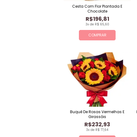
Cesta Com Flor Plantada E
Chocolate
R$196,81
3x de R$ 65,60
COMPRAR
Buquê De Rosas Vermelhas E
Girassóis
R$232,93
3x de R$ 77,64