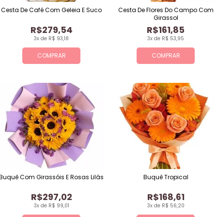
Cesta De Café Com Geleia E Suco
Cesta De Flores Do Campo Com
Girassol
R$279,54
R$161,85
3x de R$ 93,18
3x de R$ 53,95
COMPRAR
COMPRAR
Buquê Com Girassóis E Rosas Lilás
Buquê Tropical
R$297,02
R$168,61
3x de R$ 99,01
3x de R$ 56,20