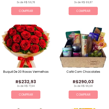
3x de R$ 59,78
3x de R$ 69,87
COMPRAR
COMPRAR
Buquê De 20 Rosas Vermelhas
Café Com Chocolates
R$232,93
R$290,03
3x de R$ 77,64
3x de R$ 96,68
COMPRAR
COMPRAR