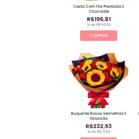
Cesta Com Flor Plantada E
Chocolate
R$196,81
3x de R$ 65,60
COMPRAR
Buquê De Rosas Vermelhas E
Girassóis
R$232,93
3x de R$ 77,64