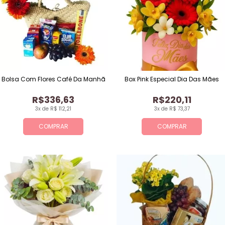
Bolsa Com Flores Café Da Manhã
Box Pink Especial Dia Das Mães
R$336,63
R$220,11
3x de R$ 112,21
3x de R$ 73,37
COMPRAR
COMPRAR