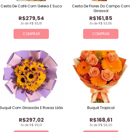
Cesta De Café Com Geleia E Suco
Cesta De Flores Do Campo Com
Girassol
R$279,54
R$161,85
3x de R$ 93,18
3x de R$ 53,95
COMPRAR
COMPRAR
Buquê Com Girassóis E Rosas Lilás
Buquê Tropical
R$297,02
R$168,61
3x de R$ 99,01
3x de R$ 56,20