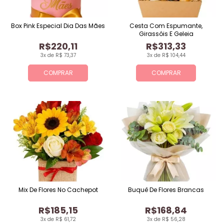
Box Pink Especial Dia Das Mães
Cesta Com Espumante,
Girassóis E Geleia
R$220,11
R$313,33
3x de R$ 73,37
3x de R$ 104,44
COMPRAR
COMPRAR
Mix De Flores No Cachepot
Buquê De Flores Brancas
R$185,15
R$168,84
3x de R$ 61,72
3x de R$ 56,28