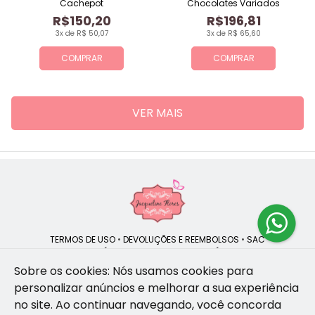
Cachepot
Chocolates Variados
R$150,20
R$196,81
3x de R$ 50,07
3x de R$ 65,60
COMPRAR
COMPRAR
VER MAIS
TERMOS DE USO
•
DEVOLUÇÕES E REEMBOLSOS
•
SAC
QUEM SOMOS
•
POLÍTICA DE PRIVACIDADE
•
POLÍTICA DE COOKIES
Sobre os cookies: Nós usamos cookies para
personalizar anúncios e melhorar a sua experiência
no site.
Ao continuar navegando, você concorda
Jacqueline Flores | CNPJ: 47.335.418/0001-13