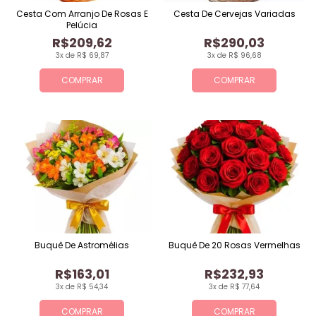
Cesta Com Arranjo De Rosas E
Cesta De Cervejas Variadas
Pelúcia
R$209,62
R$290,03
3x de R$ 69,87
3x de R$ 96,68
COMPRAR
COMPRAR
Buquê De Astromélias
Buquê De 20 Rosas Vermelhas
R$163,01
R$232,93
3x de R$ 54,34
3x de R$ 77,64
COMPRAR
COMPRAR