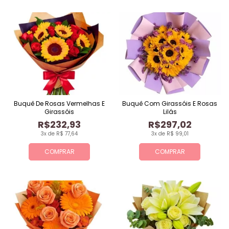
Buquê De Rosas Vermelhas E
Buquê Com Girassóis E Rosas
Girassóis
Lilás
R$232,93
R$297,02
3x de R$ 77,64
3x de R$ 99,01
COMPRAR
COMPRAR