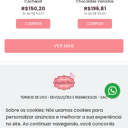
Cachepot
Chocolates Variados
R$150,20
R$196,81
3x de R$ 50,07
3x de R$ 65,60
COMPRAR
COMPRAR
VER MAIS
TERMOS DE USO
•
DEVOLUÇÕES E REEMBOLSOS
•
SAC
QUEM SOMOS
•
POLÍTICA DE PRIVACIDADE
•
POLÍTICA DE COOKIES
Sobre os cookies: Nós usamos cookies para
personalizar anúncios e melhorar a sua experiência
no site.
Ao continuar navegando, você concorda
Jacqueline Flores | CNPJ: 47.335.418/0001-13