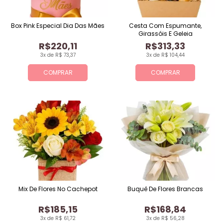
Box Pink Especial Dia Das Mães
Cesta Com Espumante,
Girassóis E Geleia
R$220,11
R$313,33
3x de R$ 73,37
3x de R$ 104,44
COMPRAR
COMPRAR
Mix De Flores No Cachepot
Buquê De Flores Brancas
R$185,15
R$168,84
3x de R$ 61,72
3x de R$ 56,28