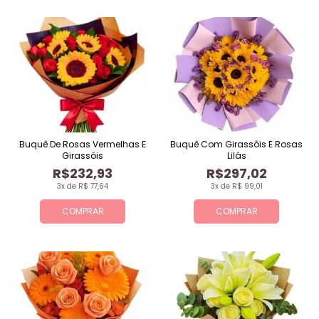
Buquê De Rosas Vermelhas E
Buquê Com Girassóis E Rosas
Girassóis
Lilás
R$232,93
R$297,02
3x de R$ 77,64
3x de R$ 99,01
COMPRAR
COMPRAR