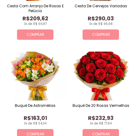
Cesta Com Arranjo De Rosas E
Cesta De Cervejas Variadas
Pelúcia
R$209,62
R$290,03
3x de R$ 69,87
3x de R$ 96,68
COMPRAR
COMPRAR
Buquê De Astromélias
Buquê De 20 Rosas Vermelhas
R$163,01
R$232,93
3x de R$ 54,34
3x de R$ 77,64
COMPRAR
COMPRAR