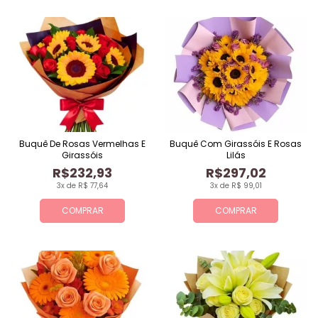
Buquê De Rosas Vermelhas E
Buquê Com Girassóis E Rosas
Girassóis
Lilás
R$232,93
R$297,02
3x de R$ 77,64
3x de R$ 99,01
COMPRAR
COMPRAR