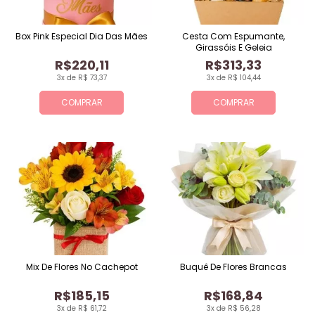
Box Pink Especial Dia Das Mães
Cesta Com Espumante,
Girassóis E Geleia
R$220,11
R$313,33
3x de R$ 73,37
3x de R$ 104,44
COMPRAR
COMPRAR
Mix De Flores No Cachepot
Buquê De Flores Brancas
R$185,15
R$168,84
3x de R$ 61,72
3x de R$ 56,28