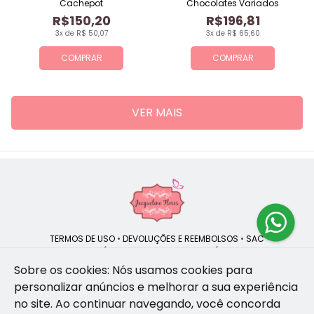
Cachepot
Chocolates Variados
R$150,20
R$196,81
3x de R$ 50,07
3x de R$ 65,60
COMPRAR
COMPRAR
VER MAIS
TERMOS DE USO
•
DEVOLUÇÕES E REEMBOLSOS
•
SAC
QUEM SOMOS
•
POLÍTICA DE PRIVACIDADE
•
POLÍTICA DE COOKIES
Sobre os cookies: Nós usamos cookies para
personalizar anúncios e melhorar a sua experiência
no site.
Ao continuar navegando, você concorda
Jacqueline Flores | CNPJ: 47.335.418/0001-13