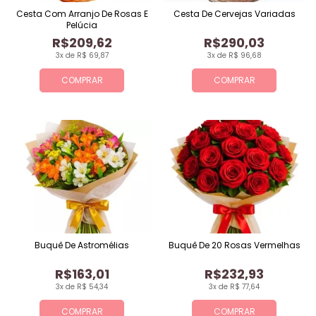
Cesta Com Arranjo De Rosas E
Cesta De Cervejas Variadas
Pelúcia
R$209,62
R$290,03
3x de R$ 69,87
3x de R$ 96,68
COMPRAR
COMPRAR
Buquê De Astromélias
Buquê De 20 Rosas Vermelhas
R$163,01
R$232,93
3x de R$ 54,34
3x de R$ 77,64
COMPRAR
COMPRAR