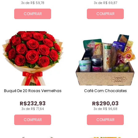
3x de R$ 59,78
3x de R$ 69,87
COMPRAR
COMPRAR
Buquê De 20 Rosas Vermelhas
Café Com Chocolates
R$232,93
R$290,03
3x de R$ 77,64
3x de R$ 96,68
COMPRAR
COMPRAR