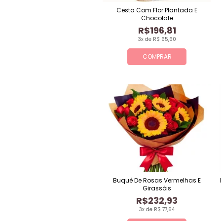
Cesta Com Flor Plantada E
Chocolate
R$196,81
3x de R$ 65,60
COMPRAR
Buquê De Rosas Vermelhas E
Girassóis
R$232,93
3x de R$ 77,64