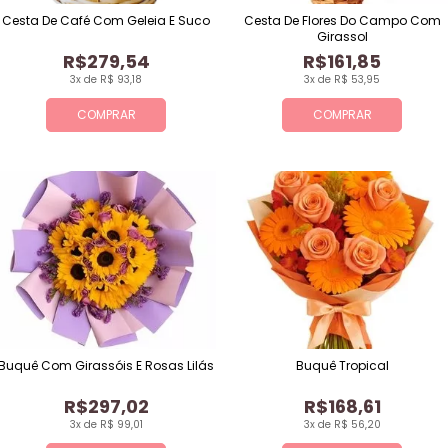
Cesta De Café Com Geleia E Suco
Cesta De Flores Do Campo Com
Girassol
R$279,54
R$161,85
3x de R$ 93,18
3x de R$ 53,95
COMPRAR
COMPRAR
Buquê Com Girassóis E Rosas Lilás
Buquê Tropical
R$297,02
R$168,61
3x de R$ 99,01
3x de R$ 56,20