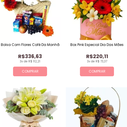
Bolsa Com Flores Café Da Manhã
Box Pink Especial Dia Das Mães
R$336,63
R$220,11
3x de R$ 112,21
3x de R$ 73,37
COMPRAR
COMPRAR