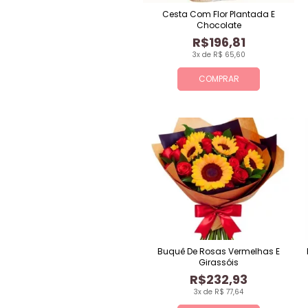
Cesta Com Flor Plantada E
Chocolate
R$196,81
3x de R$ 65,60
COMPRAR
Buquê De Rosas Vermelhas E
Girassóis
R$232,93
3x de R$ 77,64