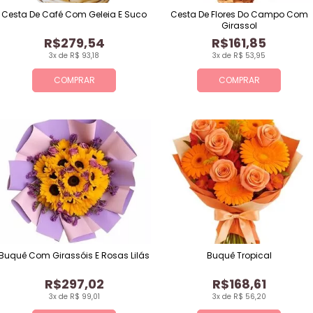
Cesta De Café Com Geleia E Suco
Cesta De Flores Do Campo Com
Girassol
R$279,54
R$161,85
3x de R$ 93,18
3x de R$ 53,95
COMPRAR
COMPRAR
Buquê Com Girassóis E Rosas Lilás
Buquê Tropical
R$297,02
R$168,61
3x de R$ 99,01
3x de R$ 56,20