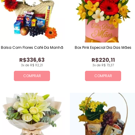
Bolsa Com Flores Café Da Manhã
Box Pink Especial Dia Das Mães
R$336,63
R$220,11
3x de R$ 112,21
3x de R$ 73,37
COMPRAR
COMPRAR