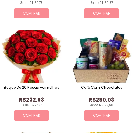
3x de R$ 59,78
3x de R$ 69,87
COMPRAR
COMPRAR
Buquê De 20 Rosas Vermelhas
Café Com Chocolates
R$232,93
R$290,03
3x de R$ 77,64
3x de R$ 96,68
COMPRAR
COMPRAR