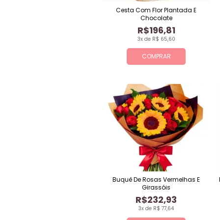
Cesta Com Flor Plantada E
Chocolate
R$196,81
3x de R$ 65,60
COMPRAR
Buquê De Rosas Vermelhas E
Girassóis
R$232,93
3x de R$ 77,64