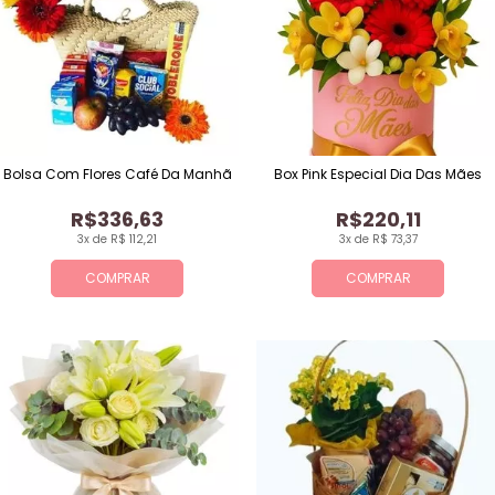
Bolsa Com Flores Café Da Manhã
Box Pink Especial Dia Das Mães
R$336,63
R$220,11
3x de R$ 112,21
3x de R$ 73,37
COMPRAR
COMPRAR