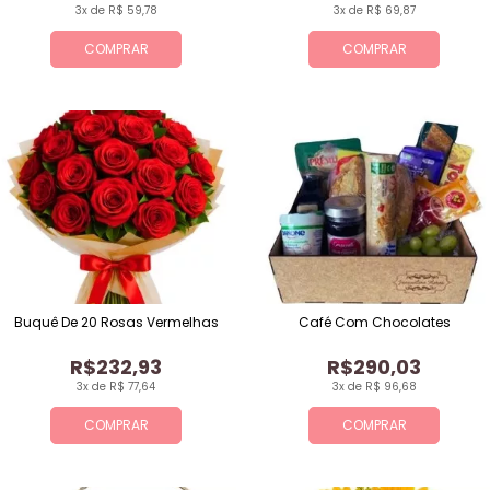
3x de R$ 59,78
3x de R$ 69,87
COMPRAR
COMPRAR
Buquê De 20 Rosas Vermelhas
Café Com Chocolates
R$232,93
R$290,03
3x de R$ 77,64
3x de R$ 96,68
COMPRAR
COMPRAR