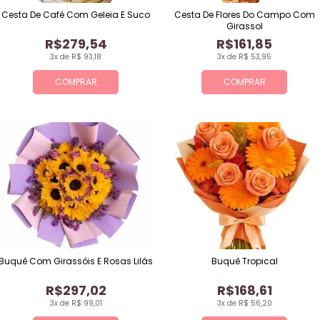
Cesta De Café Com Geleia E Suco
Cesta De Flores Do Campo Com
Girassol
R$279,54
R$161,85
3x de R$ 93,18
3x de R$ 53,95
COMPRAR
COMPRAR
Buquê Com Girassóis E Rosas Lilás
Buquê Tropical
R$297,02
R$168,61
3x de R$ 99,01
3x de R$ 56,20