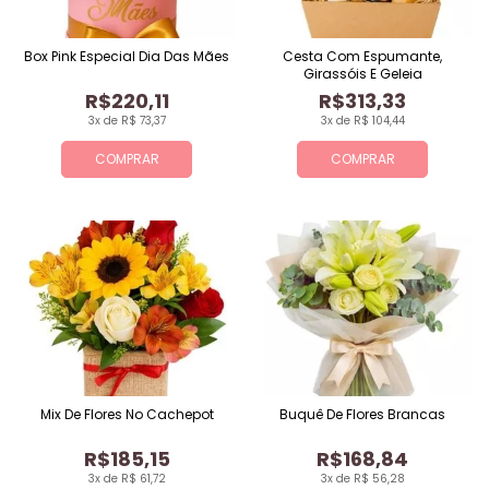
Box Pink Especial Dia Das Mães
Cesta Com Espumante,
Girassóis E Geleia
R$220,11
R$313,33
3x de R$ 73,37
3x de R$ 104,44
COMPRAR
COMPRAR
Mix De Flores No Cachepot
Buquê De Flores Brancas
R$185,15
R$168,84
3x de R$ 61,72
3x de R$ 56,28