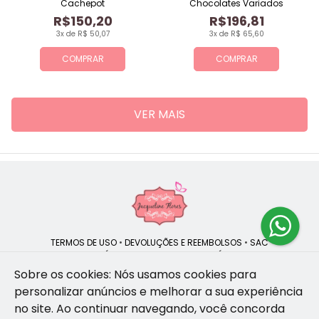
Cachepot
Chocolates Variados
R$150,20
R$196,81
3x de R$ 50,07
3x de R$ 65,60
COMPRAR
COMPRAR
VER MAIS
TERMOS DE USO
•
DEVOLUÇÕES E REEMBOLSOS
•
SAC
QUEM SOMOS
•
POLÍTICA DE PRIVACIDADE
•
POLÍTICA DE COOKIES
Sobre os cookies: Nós usamos cookies para
personalizar anúncios e melhorar a sua experiência
no site.
Ao continuar navegando, você concorda
Jacqueline Flores | CNPJ: 47.335.418/0001-13