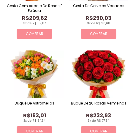
Cesta Com Arranjo De Rosas E
Cesta De Cervejas Variadas
Pelúcia
R$209,62
R$290,03
3x de R$ 69,87
3x de R$ 96,68
COMPRAR
COMPRAR
Buquê De Astromélias
Buquê De 20 Rosas Vermelhas
R$163,01
R$232,93
3x de R$ 54,34
3x de R$ 77,64
COMPRAR
COMPRAR