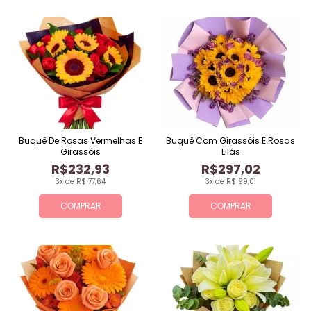
Buquê De Rosas Vermelhas E
Buquê Com Girassóis E Rosas
Girassóis
Lilás
R$232,93
R$297,02
3x de R$ 77,64
3x de R$ 99,01
COMPRAR
COMPRAR