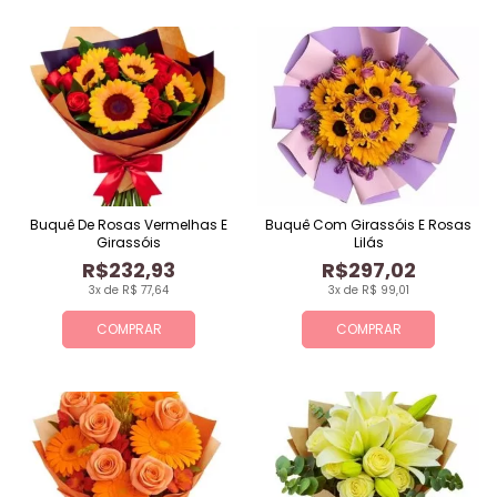
Buquê De Rosas Vermelhas E
Buquê Com Girassóis E Rosas
Girassóis
Lilás
R$232,93
R$297,02
3x de R$ 77,64
3x de R$ 99,01
COMPRAR
COMPRAR