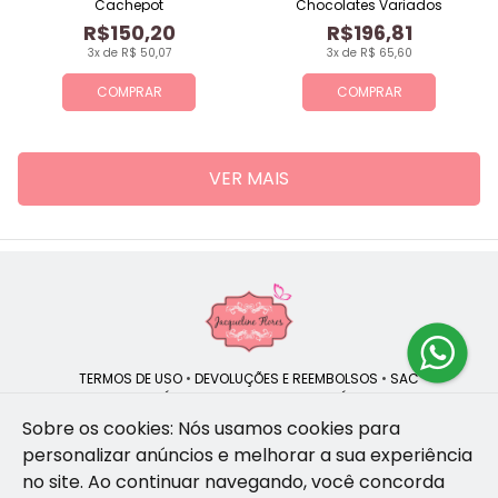
Cachepot
Chocolates Variados
R$150,20
R$196,81
3x de R$ 50,07
3x de R$ 65,60
COMPRAR
COMPRAR
VER MAIS
TERMOS DE USO
•
DEVOLUÇÕES E REEMBOLSOS
•
SAC
QUEM SOMOS
•
POLÍTICA DE PRIVACIDADE
•
POLÍTICA DE COOKIES
Sobre os cookies: Nós usamos cookies para
personalizar anúncios e melhorar a sua experiência
no site.
Ao continuar navegando, você concorda
Jacqueline Flores | CNPJ: 47.335.418/0001-13