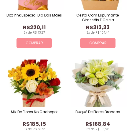
Box Pink Especial Dia Das Mães
Cesta Com Espumante,
Girassóis E Geleia
R$220,11
R$313,33
3x de R$ 73,37
3x de R$ 104,44
COMPRAR
COMPRAR
Mix De Flores No Cachepot
Buquê De Flores Brancas
R$185,15
R$168,84
3x de R$ 61,72
3x de R$ 56,28