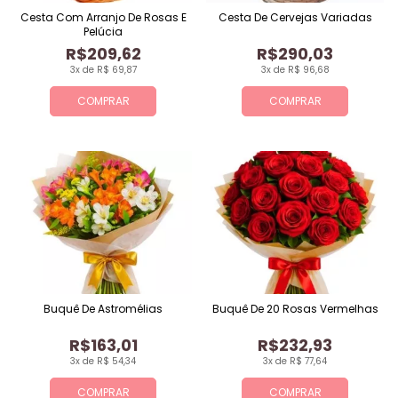
Cesta Com Arranjo De Rosas E
Cesta De Cervejas Variadas
Pelúcia
R$209,62
R$290,03
3x de R$ 69,87
3x de R$ 96,68
COMPRAR
COMPRAR
Buquê De Astromélias
Buquê De 20 Rosas Vermelhas
R$163,01
R$232,93
3x de R$ 54,34
3x de R$ 77,64
COMPRAR
COMPRAR